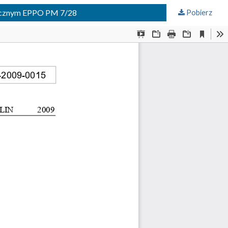
stycznym EPPO PM 7/28
Pobierz