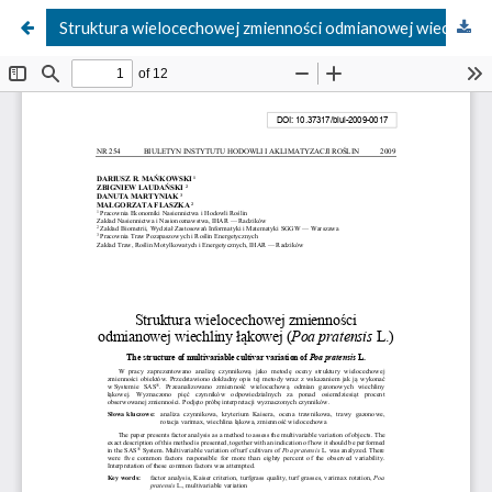
Struktura wielocechowej zmienności odmianowej wiechliny łąkowej (Poa pratensis L.)