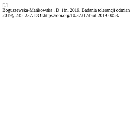
[1]
Boguszewska-Mańkowska , D. i in. 2019. Badania tolerancji odmian 
2019), 235–237. DOI:https://doi.org/10.37317/biul-2019-0053.