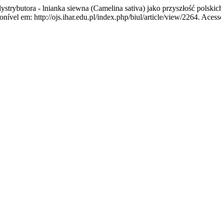
butora - lnianka siewna (Camelina sativa) jako przyszłość polskic
vel em: http://ojs.ihar.edu.pl/index.php/biul/article/view/2264. Acess