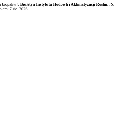
h biopaliw?.
Biuletyn Instytutu Hodowli i Aklimatyzacji Roślin
,
[S.
o em: 7 sie. 2026.