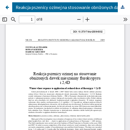
Reakcja pszenicy ozimej na stosowanie obniżonych dawek mieszaniny fluroksypyru i 2,4D