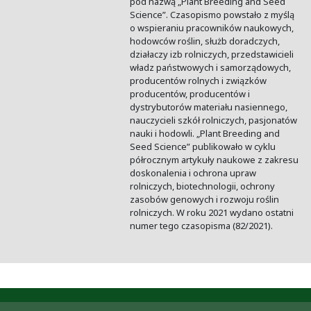
pod nazwą „Plant Breeding and Seed
Science”. Czasopismo powstało z myślą
o wspieraniu pracowników naukowych,
hodowców roślin, służb doradczych,
działaczy izb rolniczych, przedstawicieli
władz państwowych i samorządowych,
producentów rolnych i związków
producentów, producentów i
dystrybutorów materiału nasiennego,
nauczycieli szkół rolniczych, pasjonatów
nauki i hodowli. „Plant Breeding and
Seed Science” publikowało w cyklu
półrocznym artykuły naukowe z zakresu
doskonalenia i ochrona upraw
rolniczych, biotechnologii, ochrony
zasobów genowych i rozwoju roślin
rolniczych. W roku 2021 wydano ostatni
numer tego czasopisma (82/2021).