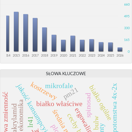
660
495
330
165
0
3
2014
2015
2016
2017
2018
2019
2020
2021
2022
2023
2024
2025
2026
SŁOWA KLUCZOWE
kostrzewy
mikrofale
jakość konsumpcyjna bulw
potomstwa 4x-2x
białko ogólne
pm21
fenotypowa zmienność
spinosad
ekonomika
białko właściwe
akrylamid
ergowalina
lr41