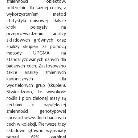
zmienności obiektów,
oddzielnie dla każdej cechy, z
wykorzystaniem metod
statystyki opisowej. Dalsze
kroki polegały na
przepro¬wadzeniu analizy
składowych głównych oraz
analizy skupień za pomocą
metody UPGMA na
standaryzowanych danych dla
badanych cech. Zastosowano
także analizę zmiennych
kanonicznych dla
wydzielonych grup (skupień).
Stwierdzono, że wysokość
roślin i plon zielonej masy są
cechami o największej
zmienności genotypowej
spośród wszystkich badanych
cech w kolekcji. Pierwsze trzy
składowe główne wyjaśniały
ponad 69% ogólnej