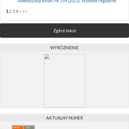
Aklimatyzacji Roślin: Nr 259 (2011): Wydanie regularne
1
2
3
4
>
>>
Zgłoś tekst
WYRÓŻNIENIE
AKTUALNY NUMER