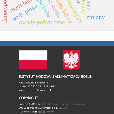
średnia masa bulwy
cechy bonitacyjne
liczba bulw
plon skrobi
patenty
masa bulw
wady plonu
zmiany
owady pożyteczne
INSTYTUT HODOWLI I AKLIMATYZACJI ROŚLIN
Radzików, 05-870 Błonie,
tel. tel. 22 725 36 11, 733 45 00,
e-mail: postbox@ihar.edu.pl
COPYRIGHT
Copyright 2019 by
Instytut Hodowli i Aklimatyzacji Roślin
OJS Support and Customization by
LIBCOM
Platform & workfow by
OJS/PKP