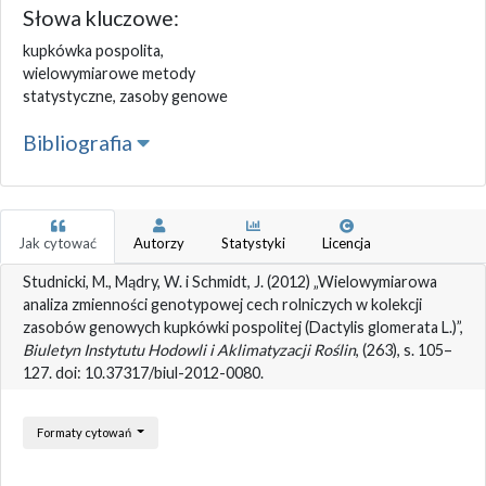
Słowa kluczowe:
kupkówka pospolita,
wielowymiarowe metody
statystyczne, zasoby genowe
Bibliografia
Jak cytować
Autorzy
Statystyki
Licencja
Studnicki, M., Mądry, W. i Schmidt, J. (2012) „Wielowymiarowa
analiza zmienności genotypowej cech rolniczych w kolekcji
zasobów genowych kupkówki pospolitej (Dactylis glomerata L.)”,
Biuletyn Instytutu Hodowli i Aklimatyzacji Roślin
, (263), s. 105–
127. doi: 10.37317/biul-2012-0080.
Formaty cytowań