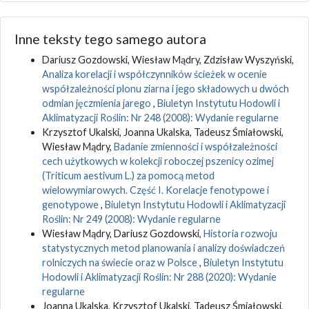
Inne teksty tego samego autora
Dariusz Gozdowski, Wiesław Mądry, Zdzisław Wyszyński,
Analiza korelacji i współczynników ścieżek w ocenie
współzależności plonu ziarna i jego składowych u dwóch
odmian jęczmienia jarego
,
Biuletyn Instytutu Hodowli i
Aklimatyzacji Roślin: Nr 248 (2008): Wydanie regularne
Krzysztof Ukalski, Joanna Ukalska, Tadeusz Śmiałowski,
Wiesław Mądry,
Badanie zmienności i współzależności
cech użytkowych w kolekcji roboczej pszenicy ozimej
(Triticum aestivum L.) za pomocą metod
wielowymiarowych. Część I. Korelacje fenotypowe i
genotypowe
,
Biuletyn Instytutu Hodowli i Aklimatyzacji
Roślin: Nr 249 (2008): Wydanie regularne
Wiesław Mądry, Dariusz Gozdowski,
Historia rozwoju
statystycznych metod planowania i analizy doświadczeń
rolniczych na świecie oraz w Polsce
,
Biuletyn Instytutu
Hodowli i Aklimatyzacji Roślin: Nr 288 (2020): Wydanie
regularne
Joanna Ukalska, Krzysztof Ukalski, Tadeusz Śmiałowski,