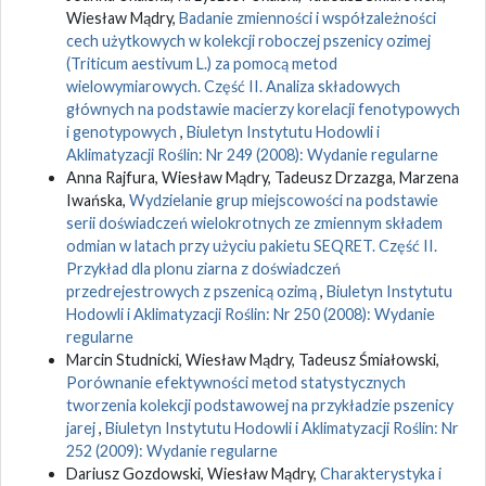
Wiesław Mądry,
Badanie zmienności i współzależności
cech użytkowych w kolekcji roboczej pszenicy ozimej
(Triticum aestivum L.) za pomocą metod
wielowymiarowych. Część II. Analiza składowych
głównych na podstawie macierzy korelacji fenotypowych
i genotypowych
,
Biuletyn Instytutu Hodowli i
Aklimatyzacji Roślin: Nr 249 (2008): Wydanie regularne
Anna Rajfura, Wiesław Mądry, Tadeusz Drzazga, Marzena
Iwańska,
Wydzielanie grup miejscowości na podstawie
serii doświadczeń wielokrotnych ze zmiennym składem
odmian w latach przy użyciu pakietu SEQRET. Część II.
Przykład dla plonu ziarna z doświadczeń
przedrejestrowych z pszenicą ozimą
,
Biuletyn Instytutu
Hodowli i Aklimatyzacji Roślin: Nr 250 (2008): Wydanie
regularne
Marcin Studnicki, Wiesław Mądry, Tadeusz Śmiałowski,
Porównanie efektywności metod statystycznych
tworzenia kolekcji podstawowej na przykładzie pszenicy
jarej
,
Biuletyn Instytutu Hodowli i Aklimatyzacji Roślin: Nr
252 (2009): Wydanie regularne
Dariusz Gozdowski, Wiesław Mądry,
Charakterystyka i