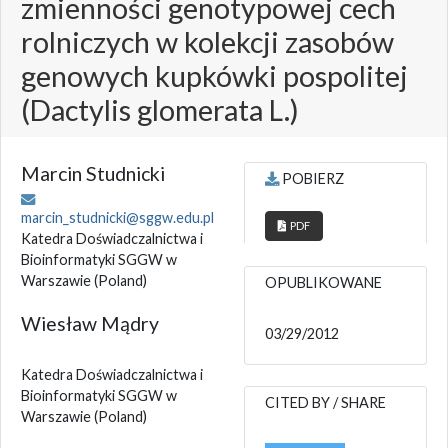
zmienności genotypowej cech
rolniczych w kolekcji zasobów
genowych kupkówki pospolitej
(Dactylis glomerata L.)
Marcin Studnicki
POBIERZ
marcin_studnicki@sggw.edu.pl
PDF
Katedra Doświadczalnictwa i
Bioinformatyki SGGW w
Warszawie
(Poland)
OPUBLIKOWANE
Wiesław Mądry
03/29/2012
Katedra Doświadczalnictwa i
Bioinformatyki SGGW w
CITED BY / SHARE
Warszawie
(Poland)