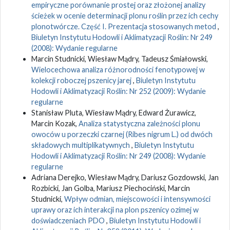
empiryczne porównanie prostej oraz złożonej analizy
ścieżek w ocenie determinacji plonu roślin przez ich cechy
plonotwórcze. Część I. Prezentacja stosowanych metod
,
Biuletyn Instytutu Hodowli i Aklimatyzacji Roślin: Nr 249
(2008): Wydanie regularne
Marcin Studnicki, Wiesław Mądry, Tadeusz Śmiałowski,
Wielocechowa analiza różnorodności fenotypowej w
kolekcji roboczej pszenicy jarej
,
Biuletyn Instytutu
Hodowli i Aklimatyzacji Roślin: Nr 252 (2009): Wydanie
regularne
Stanisław Pluta, Wiesław Mądry, Edward Żurawicz,
Marcin Kozak,
Analiza statystyczna zależności plonu
owoców u porzeczki czarnej (Ribes nigrum L.) od dwóch
składowych multiplikatywnych
,
Biuletyn Instytutu
Hodowli i Aklimatyzacji Roślin: Nr 249 (2008): Wydanie
regularne
Adriana Derejko, Wiesław Mądry, Dariusz Gozdowski, Jan
Rozbicki, Jan Golba, Mariusz Piechociński, Marcin
Studnicki,
Wpływ odmian, miejscowości i intensywności
uprawy oraz ich interakcji na plon pszenicy ozimej w
doświadczeniach PDO
,
Biuletyn Instytutu Hodowli i