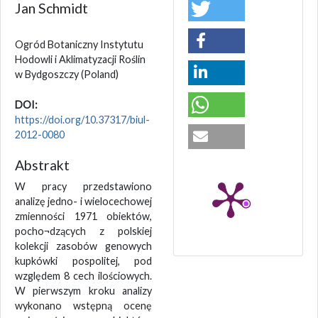
Jan Schmidt
Ogród Botaniczny Instytutu
Hodowli i Aklimatyzacji Roślin
w Bydgoszczy
(Poland)
DOI:
https://doi.org/10.37317/biul-
2012-0080
Abstrakt
W pracy przedstawiono
analizę jedno- i wielocechowej
zmienności 1971 obiektów,
pocho¬dzących z polskiej
kolekcji zasobów genowych
kupkówki pospolitej, pod
względem 8 cech ilościowych.
W pierwszym kroku analizy
wykonano wstępną ocenę