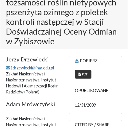
tożsamości roślin nietypowych
pszenżyta ozimego z poletek
kontroli następczej w Stacji
Doświadczalnej Oceny Odmian
w Zybiszowie
Jerzy Drzewiecki
POBIERZ
j.drzewiecki@ihar.edu.pl
Zakład Nasiennictwa i
PDF
Nasionoznawstwa, Instytut
Hodowli i Aklimatyzacji Roślin,
OPUBLIKOWANE
Radzików
(Poland)
Adam Mrówczyński
12/31/2009
Zakład Nasiennictwa i
Nasionoznawstwa, Instytut
CITED BY / SHARE