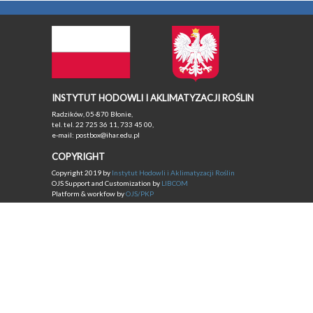
INSTYTUT HODOWLI I AKLIMATYZACJI ROŚLIN
Radzików, 05-870 Błonie,
tel. tel. 22 725 36 11, 733 45 00,
e-mail: postbox@ihar.edu.pl
COPYRIGHT
Copyright 2019 by
Instytut Hodowli i Aklimatyzacji Roślin
OJS Support and Customization by
LIBCOM
Platform & workfow by
OJS/PKP