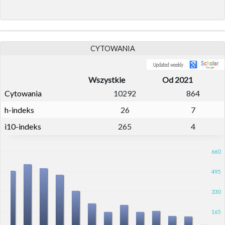
CYTOWANIA
Wszystkie
Od 2021
Cytowania
10292
864
h-indeks
26
7
i10-indeks
265
4
660
495
330
165