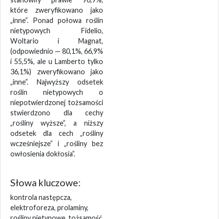
które zweryfikowano jako
„inne”. Ponad połowa roślin
nietypowych Fidelio,
Woltario i Magnat,
(odpowiednio — 80,1%, 66,9%
i 55,5%, ale u Lamberto tylko
36,1%) zweryfikowano jako
„inne”. Najwyższy odsetek
roślin nietypowych o
niepotwierdzonej tożsamości
stwierdzono dla cechy
„rośliny wyższe”, a niższy
odsetek dla cech „rośliny
wcześniejsze” i „rośliny bez
owłosienia dokłosia”.
Słowa kluczowe:
kontrola następcza,
elektroforeza, prolaminy,
rośliny nietypowe, tożsamość