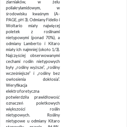
ziarniaków, w żelu
poliakrylamidowym, w
środowisku kwaśnym (A-
PAGE, pH 3). Odmiany Fidelio i
Woltario miały najwięcej
poletek z roślinami
nietypowymi (ponad 70%), a
odmiany Lamberto i Kitaro
miały ich najmniej (około 1/3).
Najczęściej obserwowanymi
cechami roślin nietypowych
były „rośliny wyższe”, „rośliny
wcześniejsze” i „rośliny bez
owłosienia dokłosia”.
Weryfikacja
elektroforetyczna
potwierdziła prawidłowość
oznaczeń poletkowych
większości roślin
nietypowych. Rośliny
nietypowe u odmiany Kitaro
stanowiły prawie 96,9%,