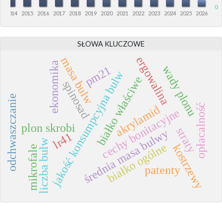
0
3
2014
2015
2016
2017
2018
2019
2020
2021
2022
2023
2024
2025
2026
SŁOWA KLUCZOWE
ergowalina
masa bulw
ekonomika
wady plonu
pm21
jakość konsumpcyjna bulw
białko właściwe
spinosad
odchwaszczanie
opłacalność
akrylamid
cechy bonitacyjne
plon skrobi
straty
średnia masa bulwy
lr41
liczba bulw
białko ogólne
kostrzewy
mikrofale
patenty