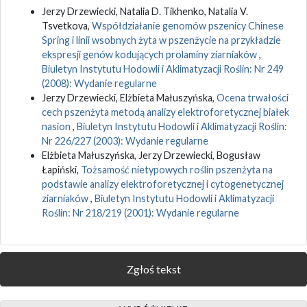
Jerzy Drzewiecki, Natalia D. Tikhenko, Natalia V.
Tsvetkova,
Współdziałanie genomów pszenicy Chinese
Spring i linii wsobnych żyta w pszenżycie na przykładzie
ekspresji genów kodujących prolaminy ziarniaków
,
Biuletyn Instytutu Hodowli i Aklimatyzacji Roślin: Nr 249
(2008): Wydanie regularne
Jerzy Drzewiecki, Elżbieta Małuszyńska,
Ocena trwałości
cech pszenżyta metodą analizy elektroforetycznej białek
nasion
,
Biuletyn Instytutu Hodowli i Aklimatyzacji Roślin:
Nr 226/227 (2003): Wydanie regularne
Elżbieta Małuszyńska, Jerzy Drzewiecki, Bogusław
Łapiński,
Tożsamość nietypowych roślin pszenżyta na
podstawie analizy elektroforetycznej i cytogenetycznej
ziarniaków
,
Biuletyn Instytutu Hodowli i Aklimatyzacji
Roślin: Nr 218/219 (2001): Wydanie regularne
Zgłoś tekst