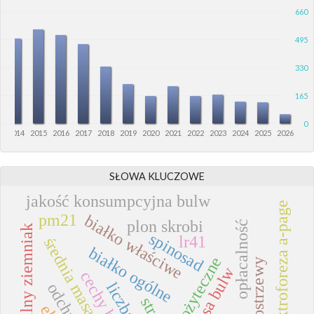
660
495
330
165
0
3
2014
2015
2016
2017
2018
2019
2020
2021
2022
2023
2024
2025
2026
SŁOWA KLUCZOWE
jakość konsumpcyjna bulw
elektroforeza a-page
pm21
białko właściwe
plon skrobi
opłacalność
diploidalny ziemniak
spinosad
lr41
średnia masa bulwy
białko ogólne
owady pożyteczne
kostrzewy
masa bulw