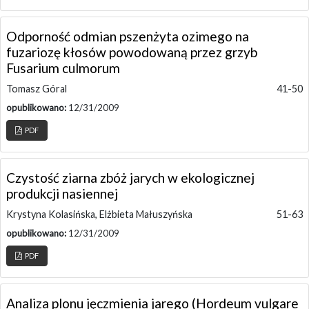
Odporność odmian pszenżyta ozimego na
fuzariozę kłosów powodowaną przez grzyb
Fusarium culmorum
Tomasz Góral
41-50
opublikowano:
12/31/2009
PDF
Czystość ziarna zbóż jarych w ekologicznej
produkcji nasiennej
Krystyna Kolasińska, Elżbieta Małuszyńska
51-63
opublikowano:
12/31/2009
PDF
Analiza plonu jęczmienia jarego (Hordeum vulgare