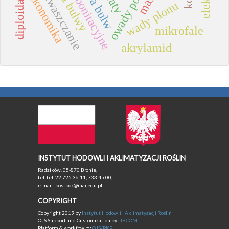
cechy bonitacyjne
liczba bulw
odchwaszczanie
straty
ekonomika
wady plonu
mikrofale
akrylamid
INSTYTUT HODOWLI I AKLIMATYZACJI ROŚLIN
Radzików, 05-870 Błonie,
tel. tel. 22 725 36 11, 733 45 00,
e-mail: postbox@ihar.edu.pl
COPYRIGHT
Copyright 2019 by
Instytut Hodowli i Aklimatyzacji Roślin
OJS Support and Customization by
LIBCOM
Platform & workfow by
OJS/PKP