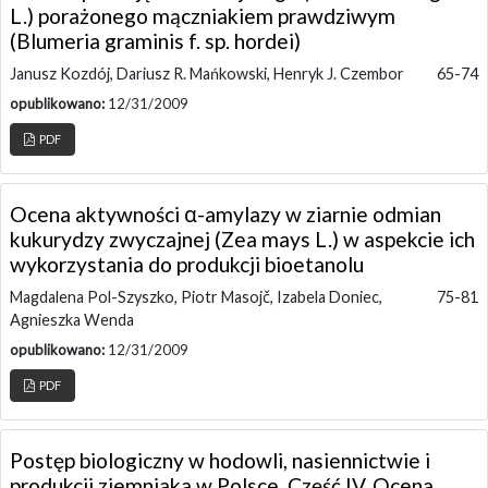
L.) porażonego mączniakiem prawdziwym
(Blumeria graminis f. sp. hordei)
Janusz Kozdój, Dariusz R. Mańkowski, Henryk J. Czembor
65-74
opublikowano:
12/31/2009
PDF
Ocena aktywności α-amylazy w ziarnie odmian
kukurydzy zwyczajnej (Zea mays L.) w aspekcie ich
wykorzystania do produkcji bioetanolu
Magdalena Pol-Szyszko, Piotr Masojč, Izabela Doniec,
75-81
Agnieszka Wenda
opublikowano:
12/31/2009
PDF
Postęp biologiczny w hodowli, nasiennictwie i
produkcji ziemniaka w Polsce. Część IV. Ocena