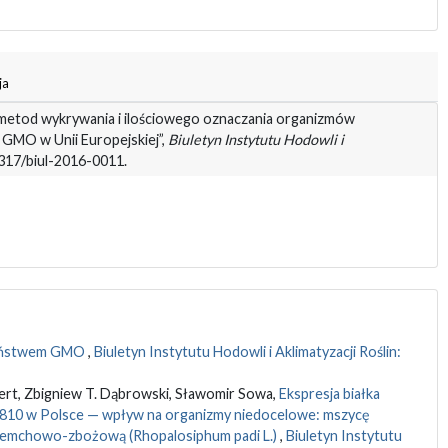
ja
i metod wykrywania i ilościowego oznaczania organizmów
 GMO w Unii Europejskiej”,
Biuletyn Instytutu Hodowli i
37317/biul-2016-0011.
zeństwem GMO
,
Biuletyn Instytutu Hodowli i Aklimatyzacji Roślin:
ert, Zbigniew T. Dąbrowski, Sławomir Sowa,
Ekspresja białka
10 w Polsce — wpływ na organizmy niedocelowe: mszycę
zeremchowo-zbożową (Rhopalosiphum padi L.)
,
Biuletyn Instytutu