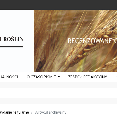
UALNOŚCI
O CZASOPIŚMIE
ZESPÓŁ REDAKCYJNY
Wydanie regularne
Artykuł archiwalny