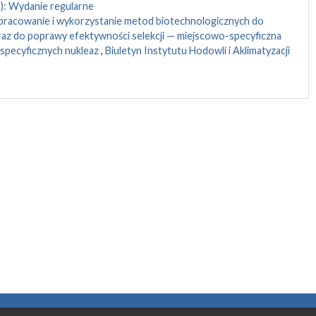
9): Wydanie regularne
racowanie i wykorzystanie metod biotechnologicznych do
az do poprawy efektywności selekcji — miejscowo-specyficzna
specyficznych nukleaz
,
Biuletyn Instytutu Hodowli i Aklimatyzacji
003
2004
2005
2006
2007
2008
2009
2010
2011
2012
2013
2014
2015
2016
2