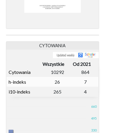
CYTOWANIA
Wszystkie
Od 2021
Cytowania
10292
864
h-indeks
26
7
i10-indeks
265
4
660
495
330