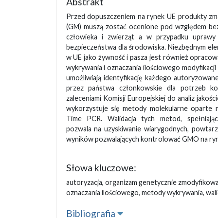
Abstrakt
Przed dopuszczeniem na rynek UE produkty zm
(GM) muszą zostać ocenione pod względem bez
człowieka i zwierząt a w przypadku upraw
bezpieczeństwa dla środowiska. Niezbędnym e
w UE jako żywność i pasza jest również opraco
wykrywania i oznaczania ilościowego modyfikacj
umożliwiają identyfikację każdego autoryzow
przez państwa członkowskie dla potrzeb ko
zaleceniami Komisji Europejskiej do analiz jako
wykorzystuje się metody molekularne oparte 
Time PCR. Walidacja tych metod, spełniają
pozwala na uzyskiwanie wiarygodnych, powtar
wyników pozwalających kontrolować GMO na ryn
Słowa kluczowe:
autoryzacja, organizam genetycznie zmodyfiko
oznaczania ilościowego, metody wykrywania, wali
Bibliografia