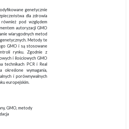
odyfikowane genetycznie
pieczeństwa dla zdrowia
y również pod względem
lementem autoryzacji GMO
wanie wiarygodnych metod
i genetycznych. Metody te
anego GMO i są stosowane
ntroli rynku. Zgodnie z
ściowych i ilościowych GMO
na technikach PCR i Real
ca określone wymagania,
zalnych i porównywalnych
ku europejskim.
wany, GMO, metody
dacja