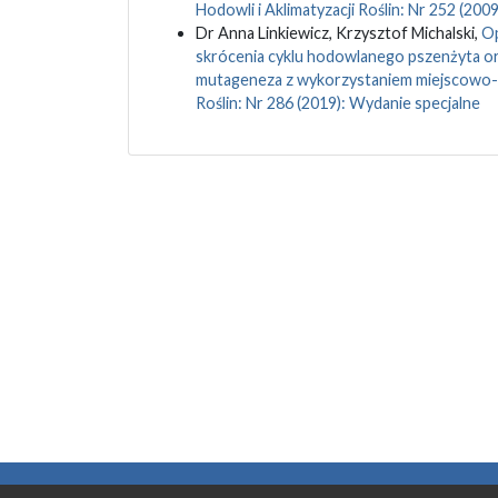
Hodowli i Aklimatyzacji Roślin: Nr 252 (200
Dr Anna Linkiewicz, Krzysztof Michalski,
Op
skrócenia cyklu hodowlanego pszenżyta or
mutageneza z wykorzystaniem miejscowo-
1993
1994
1995
1996
1997
1998
1999
2000
2001
2002
2
Roślin: Nr 286 (2019): Wydanie specjalne