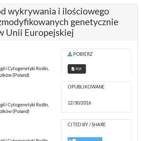
od wykrywania i ilościowego
zmodyfikowanych genetycznie
w Unii Europejskiej
POBIERZ
i i Cytogenetyki Roślin,
PDF
adzików
(Poland)
OPUBLIKOWANE
12/30/2016
i i Cytogenetyki Roślin,
adzików
(Poland)
CITED BY / SHARE
i i Cytogenetyki Roślin,