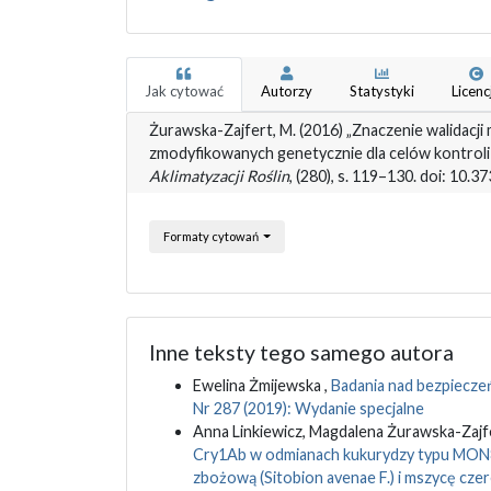
Jak cytować
Autorzy
Statystyki
Licenc
Żurawska-Zajfert, M. (2016) „Znaczenie walidacj
zmodyfikowanych genetycznie dla celów kontroli
Aklimatyzacji Roślin
, (280), s. 119–130. doi: 10.
Formaty cytowań
Inne teksty tego samego autora
Ewelina Żmijewska ,
Badania nad bezpiec
Nr 287 (2019): Wydanie specjalne
Anna Linkiewicz, Magdalena Żurawska-Zajf
Cry1Ab w odmianach kukurydzy typu MON8
zbożową (Sitobion avenae F.) i mszycę c