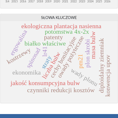
3
2014
2015
2016
2017
2018
2019
2020
2021
2022
2023
2024
2025
2026
SŁOWA KLUCZOWE
ekologiczna plantacja nasienna
potomstwa 4x-2x
ergowalina
masa bulw
patenty
owady pożyteczne
cechy bonitacyjne
diploidalny ziemniak
plon skrobi
białko właściwe
lr41
kostrzewy
spinosad
liczba bulw
pm21
straty
konwencja upov
wady plonu
ekonomika
jakość konsumpcyjna bulw
czynniki redukcji kosztów