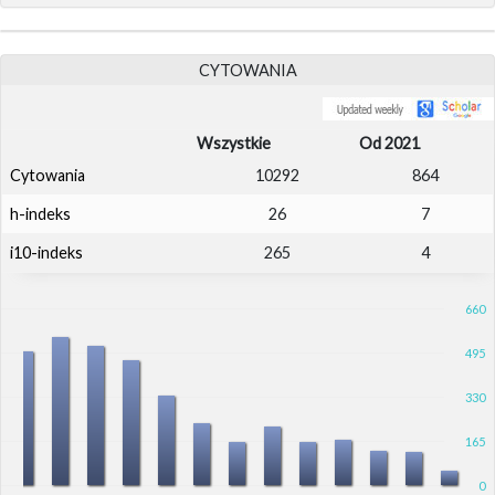
CYTOWANIA
Wszystkie
Od 2021
Cytowania
10292
864
h-indeks
26
7
i10-indeks
265
4
660
495
330
165
0