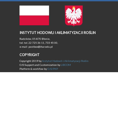
INSTYTUT HODOWLI I AKLIMATYZACJI ROŚLIN
Radzików, 05-870 Błonie,
tel. tel. 22 725 36 11, 733 45 00,
e-mail: postbox@ihar.edu.pl
COPYRIGHT
Copyright 2019 by
Instytut Hodowli i Aklimatyzacji Roślin
OJS Support and Customization by
LIBCOM
Platform & workfow by
OJS/PKP