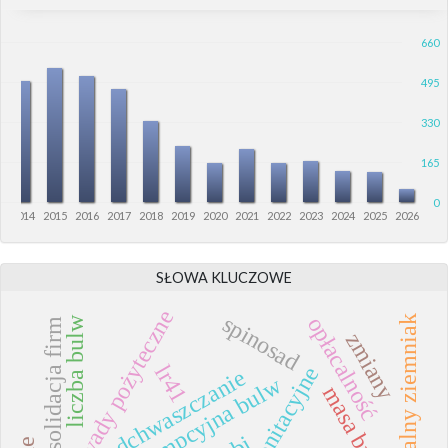
660
495
330
165
0
3
2014
2015
2016
2017
2018
2019
2020
2021
2022
2023
2024
2025
2026
SŁOWA KLUCZOWE
owady pożyteczne
spinosad
opłacalność
diploidalny ziemniak
liczba bulw
konsolidacja firm
zmiany
lr41
cechy bonitacyjne
odchwaszczanie
masa bulw