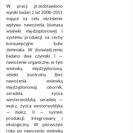
W pracy przedstawiono
wyniki badań z lat 2008–2011
mające na celu określenie
wpływu nawożenia biomasą
wsiewki międzyplonowej i
systemu produkcji na cechy
konsumpcyjne bulw
ziemniaka. W doświadczeniu
badano dwa czynniki. I —
nawożenie organiczne, w tym
wsiewką międzyplonową,
obiekt kontrolny (bez
nawożenia wsiewką
międzyplonową), obornik,
seradela, życica
westerwoldzka, seradela —
mulcz, życica westerwoldzka
— mulcz. II — system
produkcji: integrowany i
ekologiczny. W pierwszym
roku po nawożeniu wsiewką