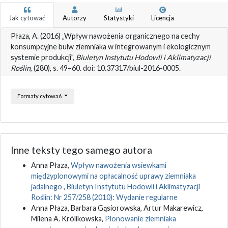
Jak cytować
Autorzy
Statystyki
Licencja
Płaza, A. (2016) „Wpływ nawożenia organicznego na cechy
konsumpcyjne bulw ziemniaka w integrowanym i ekologicznym
systemie produkcji”,
Biuletyn Instytutu Hodowli i Aklimatyzacji
Roślin
, (280), s. 49–60. doi: 10.37317/biul-2016-0005.
Formaty cytowań
Inne teksty tego samego autora
Anna Płaza,
Wpływ nawożenia wsiewkami
międzyplonowymi na opłacalność uprawy ziemniaka
jadalnego
,
Biuletyn Instytutu Hodowli i Aklimatyzacji
Roślin: Nr 257/258 (2010): Wydanie regularne
Anna Płaza, Barbara Gąsiorowska, Artur Makarewicz,
Milena A. Królikowska,
Plonowanie ziemniaka