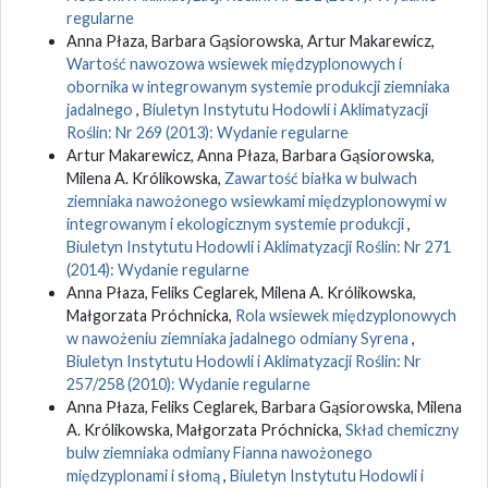
regularne
Anna Płaza, Barbara Gąsiorowska, Artur Makarewicz,
Wartość nawozowa wsiewek międzyplonowych i
obornika w integrowanym systemie produkcji ziemniaka
jadalnego
,
Biuletyn Instytutu Hodowli i Aklimatyzacji
Roślin: Nr 269 (2013): Wydanie regularne
Artur Makarewicz, Anna Płaza, Barbara Gąsiorowska,
Milena A. Królikowska,
Zawartość białka w bulwach
ziemniaka nawożonego wsiewkami międzyplonowymi w
integrowanym i ekologicznym systemie produkcji
,
Biuletyn Instytutu Hodowli i Aklimatyzacji Roślin: Nr 271
(2014): Wydanie regularne
Anna Płaza, Feliks Ceglarek, Milena A. Królikowska,
Małgorzata Próchnicka,
Rola wsiewek międzyplonowych
w nawożeniu ziemniaka jadalnego odmiany Syrena
,
Biuletyn Instytutu Hodowli i Aklimatyzacji Roślin: Nr
257/258 (2010): Wydanie regularne
Anna Płaza, Feliks Ceglarek, Barbara Gąsiorowska, Milena
A. Królikowska, Małgorzata Próchnicka,
Skład chemiczny
bulw ziemniaka odmiany Fianna nawożonego
międzyplonami i słomą
,
Biuletyn Instytutu Hodowli i