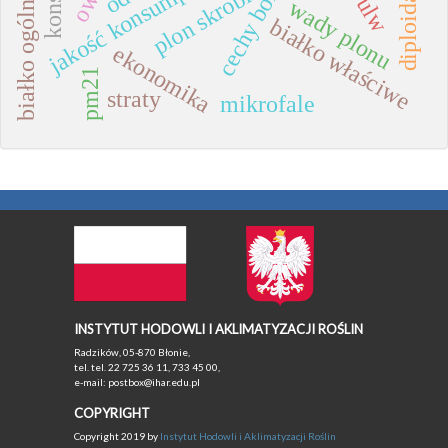
jakość konsumpcyjna bulw
plon skrobi
białko ogólne
wady plonu
białko właściwe
ekonomika
pm21
straty
mikrofale
INSTYTUT HODOWLI I AKLIMATYZACJI ROŚLIN
Radzików, 05-870 Błonie,
tel. tel. 22 725 36 11, 733 45 00,
e-mail: postbox@ihar.edu.pl
COPYRIGHT
Copyright 2019 by
Instytut Hodowli i Aklimatyzacji Roślin