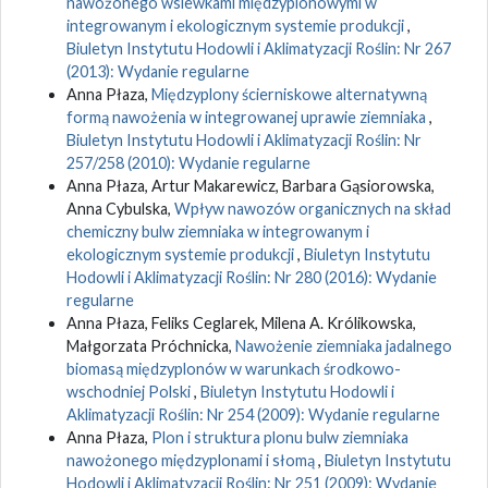
nawożonego wsiewkami międzyplonowymi w
integrowanym i ekologicznym systemie produkcji
,
Biuletyn Instytutu Hodowli i Aklimatyzacji Roślin: Nr 267
(2013): Wydanie regularne
Anna Płaza,
Międzyplony ścierniskowe alternatywną
formą nawożenia w integrowanej uprawie ziemniaka
,
Biuletyn Instytutu Hodowli i Aklimatyzacji Roślin: Nr
257/258 (2010): Wydanie regularne
Anna Płaza, Artur Makarewicz, Barbara Gąsiorowska,
Anna Cybulska,
Wpływ nawozów organicznych na skład
chemiczny bulw ziemniaka w integrowanym i
ekologicznym systemie produkcji
,
Biuletyn Instytutu
Hodowli i Aklimatyzacji Roślin: Nr 280 (2016): Wydanie
regularne
Anna Płaza, Feliks Ceglarek, Milena A. Królikowska,
Małgorzata Próchnicka,
Nawożenie ziemniaka jadalnego
biomasą międzyplonów w warunkach środkowo-
wschodniej Polski
,
Biuletyn Instytutu Hodowli i
Aklimatyzacji Roślin: Nr 254 (2009): Wydanie regularne
Anna Płaza,
Plon i struktura plonu bulw ziemniaka
nawożonego międzyplonami i słomą
,
Biuletyn Instytutu
Hodowli i Aklimatyzacji Roślin: Nr 251 (2009): Wydanie