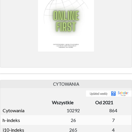
CYTOWANIA
Wszystkie
Od 2021
Cytowania
10292
864
h-indeks
26
7
i10-indeks
265
4