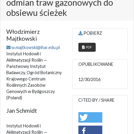
odmian traw gazonowych do
obsiewu ścieżek
Włodzimierz
POBIERZ
Majtkowski
w.majtkowski@ihar.edu.pl
PDF
Instytut Hodowli i
Aklimatyzacji Roślin —
OPUBLIKOWANE
Państwowy Instytut
Badawczy, Ogród Botaniczny
Krajowego Centrum
12/30/2016
Roślinnych Zasobów
Genowych w Bydgoszczy
(Poland)
CITED BY / SHARE
Jan Schmidt
Instytut Hodowli i
Aklimatyzacji Roślin —