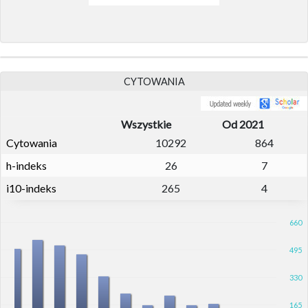
CYTOWANIA
Wszystkie
Od 2021
Cytowania
10292
864
h-indeks
26
7
i10-indeks
265
4
660
495
330
165