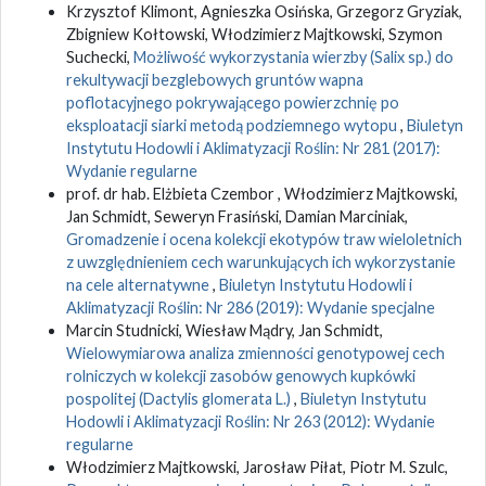
Krzysztof Klimont, Agnieszka Osińska, Grzegorz Gryziak,
Zbigniew Kołtowski, Włodzimierz Majtkowski, Szymon
Suchecki,
Możliwość wykorzystania wierzby (Salix sp.) do
rekultywacji bezglebowych gruntów wapna
poflotacyjnego pokrywającego powierzchnię po
eksploatacji siarki metodą podziemnego wytopu
,
Biuletyn
Instytutu Hodowli i Aklimatyzacji Roślin: Nr 281 (2017):
Wydanie regularne
prof. dr hab. Elżbieta Czembor , Włodzimierz Majtkowski,
Jan Schmidt, Seweryn Frasiński, Damian Marciniak,
Gromadzenie i ocena kolekcji ekotypów traw wieloletnich
z uwzględnieniem cech warunkujących ich wykorzystanie
na cele alternatywne
,
Biuletyn Instytutu Hodowli i
Aklimatyzacji Roślin: Nr 286 (2019): Wydanie specjalne
Marcin Studnicki, Wiesław Mądry, Jan Schmidt,
Wielowymiarowa analiza zmienności genotypowej cech
rolniczych w kolekcji zasobów genowych kupkówki
pospolitej (Dactylis glomerata L.)
,
Biuletyn Instytutu
Hodowli i Aklimatyzacji Roślin: Nr 263 (2012): Wydanie
regularne
Włodzimierz Majtkowski, Jarosław Piłat, Piotr M. Szulc,