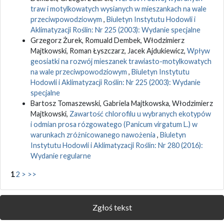
traw i motylkowatych wysianych w mieszankach na wale
przeciwpowodziowym
,
Biuletyn Instytutu Hodowli i
Aklimatyzacji Roślin: Nr 225 (2003): Wydanie specjalne
Grzegorz Żurek, Romuald Dembek, Włodzimierz
Majtkowski, Roman Łyszczarz, Jacek Ajdukiewicz,
Wpływ
geosiatki na rozwój mieszanek trawiasto-motylkowatych
na wale przeciwpowodziowym
,
Biuletyn Instytutu
Hodowli i Aklimatyzacji Roślin: Nr 225 (2003): Wydanie
specjalne
Bartosz Tomaszewski, Gabriela Majtkowska, Włodzimierz
Majtkowski,
Zawartość chlorofilu u wybranych ekotypów
i odmian prosa rózgowatego (Panicum virgatum L.) w
warunkach zróżnicowanego nawożenia
,
Biuletyn
Instytutu Hodowli i Aklimatyzacji Roślin: Nr 280 (2016):
Wydanie regularne
1
2
>
>>
Zgłoś tekst