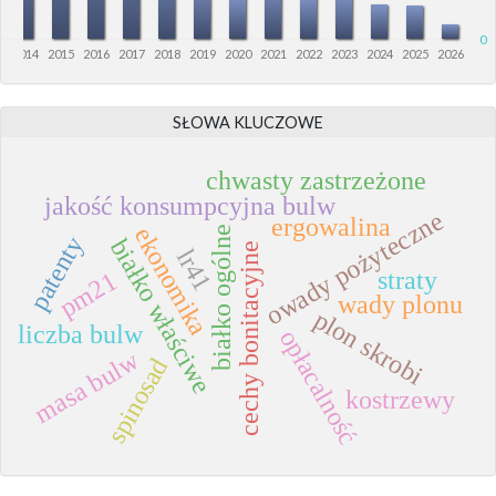
0
3
2014
2015
2016
2017
2018
2019
2020
2021
2022
2023
2024
2025
2026
SŁOWA KLUCZOWE
chwasty zastrzeżone
jakość konsumpcyjna bulw
owady pożyteczne
ergowalina
ekonomika
białko ogólne
patenty
białko właściwe
cechy bonitacyjne
lr41
straty
pm21
wady plonu
plon skrobi
liczba bulw
opłacalność
masa bulw
spinosad
kostrzewy