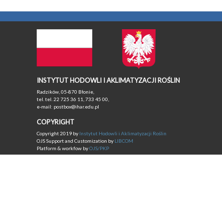
INSTYTUT HODOWLI I AKLIMATYZACJI ROŚLIN
Radzików, 05-870 Błonie,
tel. tel. 22 725 36 11, 733 45 00,
e-mail: postbox@ihar.edu.pl
COPYRIGHT
Copyright 2019 by
Instytut Hodowli i Aklimatyzacji Roślin
OJS Support and Customization by
LIBCOM
Platform & workfow by
OJS/PKP