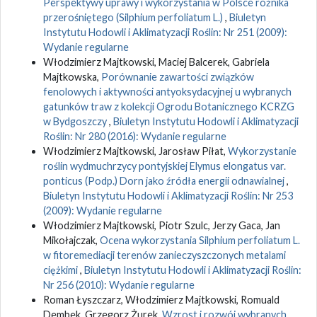
Perspektywy uprawy i wykorzystania w Polsce rożnika
przerośniętego (Silphium perfoliatum L.)
,
Biuletyn
Instytutu Hodowli i Aklimatyzacji Roślin: Nr 251 (2009):
Wydanie regularne
Włodzimierz Majtkowski, Maciej Balcerek, Gabriela
Majtkowska,
Porównanie zawartości związków
fenolowych i aktywności antyoksydacyjnej u wybranych
gatunków traw z kolekcji Ogrodu Botanicznego KCRZG
w Bydgoszczy
,
Biuletyn Instytutu Hodowli i Aklimatyzacji
Roślin: Nr 280 (2016): Wydanie regularne
Włodzimierz Majtkowski, Jarosław Piłat,
Wykorzystanie
roślin wydmuchrzycy pontyjskiej Elymus elongatus var.
ponticus (Podp.) Dorn jako źródła energii odnawialnej
,
Biuletyn Instytutu Hodowli i Aklimatyzacji Roślin: Nr 253
(2009): Wydanie regularne
Włodzimierz Majtkowski, Piotr Szulc, Jerzy Gaca, Jan
Mikołajczak,
Ocena wykorzystania Silphium perfoliatum L.
w fitoremediacji terenów zanieczyszczonych metalami
ciężkimi
,
Biuletyn Instytutu Hodowli i Aklimatyzacji Roślin:
Nr 256 (2010): Wydanie regularne
Roman Łyszczarz, Włodzimierz Majtkowski, Romuald
Dembek, Grzegorz Żurek,
Wzrost i rozwój wybranych