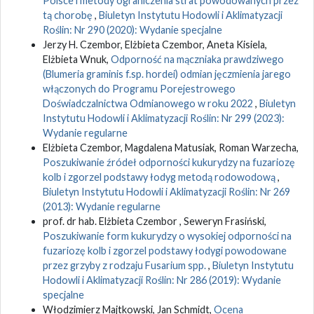
Polsce i metody ograniczenia strat powodowanych przez
tą chorobę
,
Biuletyn Instytutu Hodowli i Aklimatyzacji
Roślin: Nr 290 (2020): Wydanie specjalne
Jerzy H. Czembor, Elżbieta Czembor, Aneta Kisiela,
Elżbieta Wnuk,
Odporność na mączniaka prawdziwego
(Blumeria graminis f.sp. hordei) odmian jęczmienia jarego
włączonych do Programu Porejestrowego
Doświadczalnictwa Odmianowego w roku 2022
,
Biuletyn
Instytutu Hodowli i Aklimatyzacji Roślin: Nr 299 (2023):
Wydanie regularne
Elżbieta Czembor, Magdalena Matusiak, Roman Warzecha,
Poszukiwanie źródeł odporności kukurydzy na fuzariozę
kolb i zgorzel podstawy łodyg metodą rodowodową
,
Biuletyn Instytutu Hodowli i Aklimatyzacji Roślin: Nr 269
(2013): Wydanie regularne
prof. dr hab. Elżbieta Czembor , Seweryn Frasiński,
Poszukiwanie form kukurydzy o wysokiej odporności na
fuzariozę kolb i zgorzel podstawy łodygi powodowane
przez grzyby z rodzaju Fusarium spp.
,
Biuletyn Instytutu
Hodowli i Aklimatyzacji Roślin: Nr 286 (2019): Wydanie
specjalne
Włodzimierz Majtkowski, Jan Schmidt,
Ocena