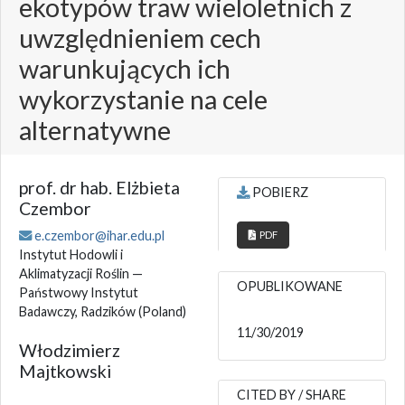
ekotypów traw wieloletnich z
uwzględnieniem cech
warunkujących ich
wykorzystanie na cele
alternatywne
prof. dr hab. Elżbieta
POBIERZ
Czembor
e.czembor@ihar.edu.pl
PDF
Instytut Hodowli i
Aklimatyzacji Roślin —
OPUBLIKOWANE
Państwowy Instytut
Badawczy, Radzików
(Poland)
11/30/2019
Włodzimierz
Majtkowski
CITED BY / SHARE