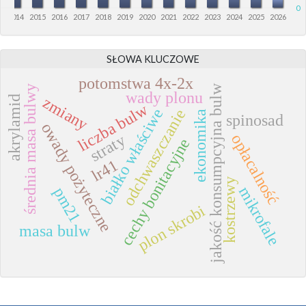
0
3
2014
2015
2016
2017
2018
2019
2020
2021
2022
2023
2024
2025
2026
SŁOWA KLUCZOWE
potomstwa 4x-2x
jakość konsumpcyjna bulw
średnia masa bulwy
wady plonu
zmiany
akrylamid
liczba bulw
białko właściwe
odchwaszczanie
ekonomika
spinosad
owady pożyteczne
opłacalność
straty
cechy bonitacyjne
lr41
kostrzewy
mikrofale
pm21
plon skrobi
masa bulw