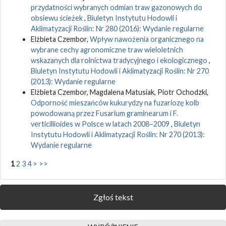
przydatności wybranych odmian traw gazonowych do
obsiewu ścieżek
,
Biuletyn Instytutu Hodowli i
Aklimatyzacji Roślin: Nr 280 (2016): Wydanie regularne
Elżbieta Czembor,
Wpływ nawożenia organicznego na
wybrane cechy agronomiczne traw wieloletnich
wskazanych dla rolnictwa tradycyjnego i ekologicznego
,
Biuletyn Instytutu Hodowli i Aklimatyzacji Roślin: Nr 270
(2013): Wydanie regularne
Elżbieta Czembor, Magdalena Matusiak, Piotr Ochodzki,
Odporność mieszańców kukurydzy na fuzariozę kolb
powodowaną przez Fusarium graminearum i F.
verticillioides w Polsce w latach 2008–2009
,
Biuletyn
Instytutu Hodowli i Aklimatyzacji Roślin: Nr 270 (2013):
Wydanie regularne
1
2
3
4
>
>>
Zgłoś tekst