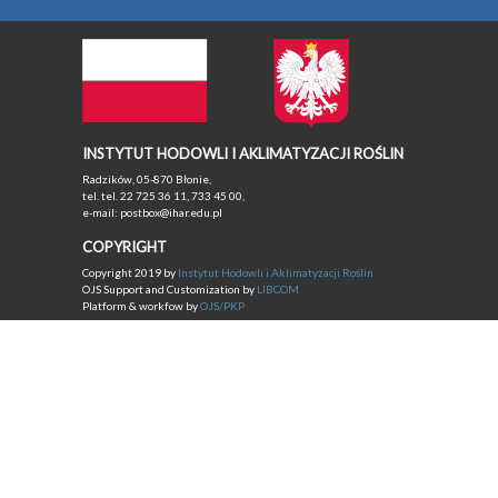
INSTYTUT HODOWLI I AKLIMATYZACJI ROŚLIN
Radzików, 05-870 Błonie,
tel. tel. 22 725 36 11, 733 45 00,
e-mail: postbox@ihar.edu.pl
COPYRIGHT
Copyright 2019 by
Instytut Hodowli i Aklimatyzacji Roślin
OJS Support and Customization by
LIBCOM
Platform & workfow by
OJS/PKP