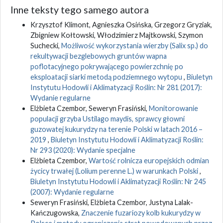
Inne teksty tego samego autora
Krzysztof Klimont, Agnieszka Osińska, Grzegorz Gryziak,
Zbigniew Kołtowski, Włodzimierz Majtkowski, Szymon
Suchecki,
Możliwość wykorzystania wierzby (Salix sp.) do
rekultywacji bezglebowych gruntów wapna
poflotacyjnego pokrywającego powierzchnię po
eksploatacji siarki metodą podziemnego wytopu
,
Biuletyn
Instytutu Hodowli i Aklimatyzacji Roślin: Nr 281 (2017):
Wydanie regularne
Elżbieta Czembor, Seweryn Frasiński,
Monitorowanie
populacji grzyba Ustilago maydis, sprawcy głowni
guzowatej kukurydzy na terenie Polski w latach 2016 –
2019
,
Biuletyn Instytutu Hodowli i Aklimatyzacji Roślin:
Nr 293 (2020): Wydanie specjalne
Elżbieta Czembor,
Wartość rolnicza europejskich odmian
życicy trwałej (Lolium perenne L.) w warunkach Polski
,
Biuletyn Instytutu Hodowli i Aklimatyzacji Roślin: Nr 245
(2007): Wydanie regularne
Seweryn Frasiński, Elżbieta Czembor, Justyna Lalak-
Kańczugowska,
Znaczenie fuzariozy kolb kukurydzy w