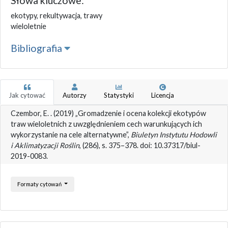
Słowa kluczowe:
ekotypy, rekultywacja, trawy
wieloletnie
Bibliografia
Jak cytować
Autorzy
Statystyki
Licencja
Czembor, E. . (2019) „Gromadzenie i ocena kolekcji ekotypów
traw wieloletnich z uwzględnieniem cech warunkujących ich
wykorzystanie na cele alternatywne”,
Biuletyn Instytutu Hodowli
i Aklimatyzacji Roślin
, (286), s. 375–378. doi: 10.37317/biul-
2019-0083.
Formaty cytowań