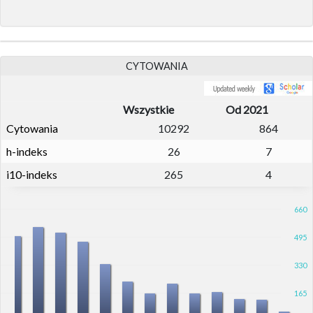
CYTOWANIA
Wszystkie
Od 2021
Cytowania
10292
864
h-indeks
26
7
i10-indeks
265
4
660
495
330
165