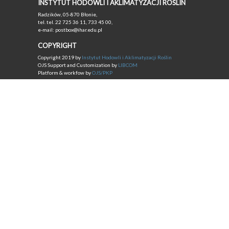
INSTYTUT HODOWLI I AKLIMATYZACJI ROŚLIN
Radzików, 05-870 Błonie,
tel. tel. 22 725 36 11, 733 45 00,
e-mail: postbox@ihar.edu.pl
COPYRIGHT
Copyright 2019 by
Instytut Hodowli i Aklimatyzacji Roślin
OJS Support and Customization by
LIBCOM
Platform & workfow by
OJS/PKP