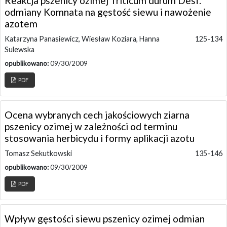
Reakcja pszenicy ozimej Triticum durum Desf.
odmiany Komnata na gęstość siewu i nawożenie
azotem
Katarzyna Panasiewicz, Wiesław Koziara, Hanna
125-134
Sulewska
opublikowano:
09/30/2009
PDF
Ocena wybranych cech jakościowych ziarna
pszenicy ozimej w zależności od terminu
stosowania herbicydu i formy aplikacji azotu
Tomasz Sekutkowski
135-146
opublikowano:
09/30/2009
PDF
Wpływ gęstości siewu pszenicy ozimej odmian