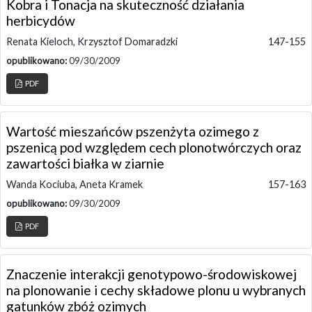
Kobra i Tonacja na skuteczność działania
herbicydów
Renata Kieloch, Krzysztof Domaradzki
147-155
opublikowano:
09/30/2009
PDF
Wartość mieszańców pszenżyta ozimego z
pszenicą pod względem cech plonotwórczych oraz
zawartości białka w ziarnie
Wanda Kociuba, Aneta Kramek
157-163
opublikowano:
09/30/2009
PDF
Znaczenie interakcji genotypowo-środowiskowej
na plonowanie i cechy składowe plonu u wybranych
gatunków zbóż ozimych