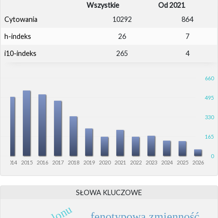
Wszystkie
Od 2021
Cytowania
10292
864
h-indeks
26
7
i10-indeks
265
4
660
495
330
165
0
3
2014
2015
2016
2017
2018
2019
2020
2021
2022
2023
2024
2025
2026
SŁOWA KLUCZOWE
fenotypowa zmienność