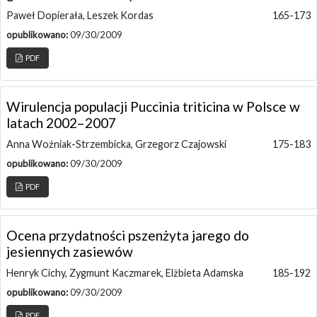
Paweł Dopierała, Leszek Kordas
165-173
opublikowano:
09/30/2009
PDF
Wirulencja populacji Puccinia triticina w Polsce w
latach 2002–2007
Anna Woźniak-Strzembicka, Grzegorz Czajowski
175-183
opublikowano:
09/30/2009
PDF
Ocena przydatności pszenżyta jarego do
jesiennych zasiewów
Henryk Cichy, Zygmunt Kaczmarek, Elżbieta Adamska
185-192
opublikowano:
09/30/2009
PDF