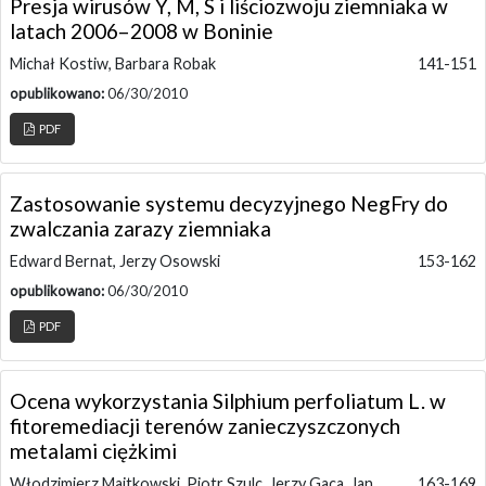
Presja wirusów Y, M, S i liściozwoju ziemniaka w
latach 2006–2008 w Boninie
Michał Kostiw, Barbara Robak
141-151
opublikowano:
06/30/2010
PDF
Zastosowanie systemu decyzyjnego NegFry do
zwalczania zarazy ziemniaka
Edward Bernat, Jerzy Osowski
153-162
opublikowano:
06/30/2010
PDF
Ocena wykorzystania Silphium perfoliatum L. w
fitoremediacji terenów zanieczyszczonych
metalami ciężkimi
Włodzimierz Majtkowski, Piotr Szulc, Jerzy Gaca, Jan
163-169