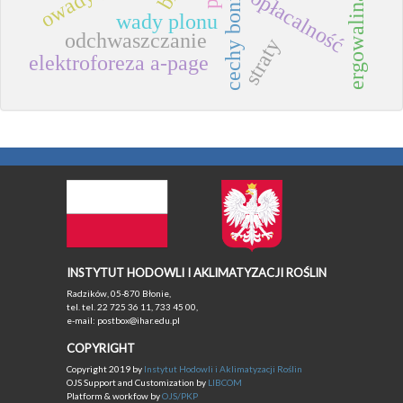
cechy bonitacyjne
opłacalność
ergowalina
wady plonu
odchwaszczanie
straty
elektroforeza a-page
INSTYTUT HODOWLI I AKLIMATYZACJI ROŚLIN
Radzików, 05-870 Błonie,
tel. tel. 22 725 36 11, 733 45 00,
e-mail: postbox@ihar.edu.pl
COPYRIGHT
Copyright 2019 by
Instytut Hodowli i Aklimatyzacji Roślin
OJS Support and Customization by
LIBCOM
Platform & workfow by
OJS/PKP