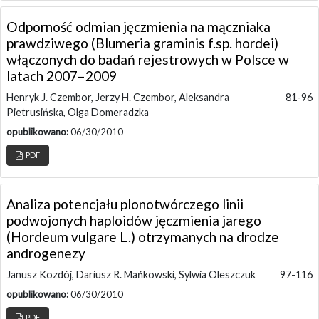
Odporność odmian jęczmienia na mączniaka
prawdziwego (Blumeria graminis f.sp. hordei)
włączonych do badań rejestrowych w Polsce w
latach 2007–2009
Henryk J. Czembor, Jerzy H. Czembor, Aleksandra
81-96
Pietrusińska, Olga Domeradzka
opublikowano:
06/30/2010
PDF
Analiza potencjału plonotwórczego linii
podwojonych haploidów jęczmienia jarego
(Hordeum vulgare L.) otrzymanych na drodze
androgenezy
Janusz Kozdój, Dariusz R. Mańkowski, Sylwia Oleszczuk
97-116
opublikowano:
06/30/2010
PDF