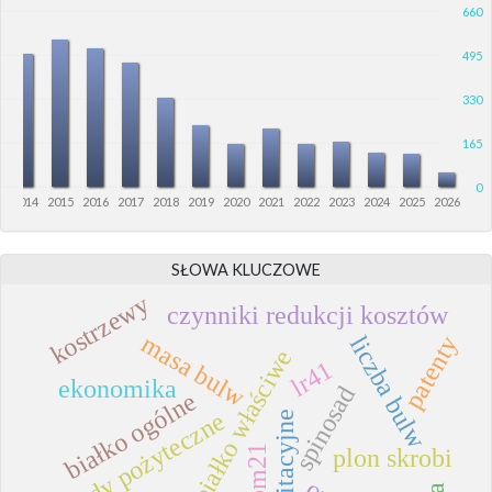
660
495
330
165
0
3
2014
2015
2016
2017
2018
2019
2020
2021
2022
2023
2024
2025
2026
SŁOWA KLUCZOWE
kostrzewy
czynniki redukcji kosztów
masa bulw
patenty
liczba bulw
białko właściwe
lr41
ekonomika
spinosad
białko ogólne
owady pożyteczne
pm21
plon skrobi