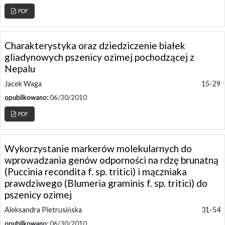
PDF
Charakterystyka oraz dziedziczenie białek
gliadynowych pszenicy ozimej pochodzącej z
Nepalu
Jacek Waga
15-29
opublikowano:
06/30/2010
PDF
Wykorzystanie markerów molekularnych do
wprowadzania genów odporności na rdzę brunatną
(Puccinia recondita f. sp. tritici) i mączniaka
prawdziwego (Blumeria graminis f. sp. tritici) do
pszenicy ozimej
Aleksandra Pietrusińska
31-54
opublikowano:
06/30/2010