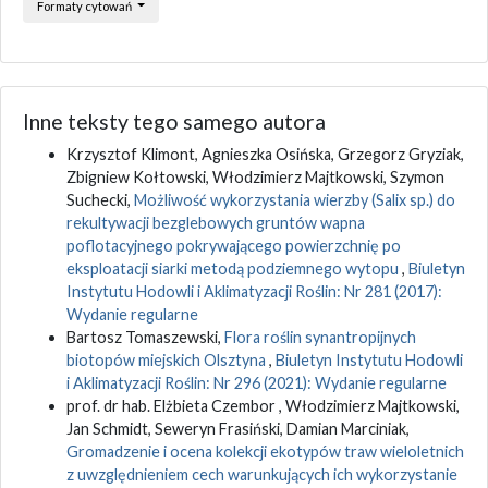
Formaty cytowań
Inne teksty tego samego autora
Krzysztof Klimont, Agnieszka Osińska, Grzegorz Gryziak,
Zbigniew Kołtowski, Włodzimierz Majtkowski, Szymon
Suchecki,
Możliwość wykorzystania wierzby (Salix sp.) do
rekultywacji bezglebowych gruntów wapna
poflotacyjnego pokrywającego powierzchnię po
eksploatacji siarki metodą podziemnego wytopu
,
Biuletyn
Instytutu Hodowli i Aklimatyzacji Roślin: Nr 281 (2017):
Wydanie regularne
Bartosz Tomaszewski,
Flora roślin synantropijnych
biotopów miejskich Olsztyna
,
Biuletyn Instytutu Hodowli
i Aklimatyzacji Roślin: Nr 296 (2021): Wydanie regularne
prof. dr hab. Elżbieta Czembor , Włodzimierz Majtkowski,
Jan Schmidt, Seweryn Frasiński, Damian Marciniak,
Gromadzenie i ocena kolekcji ekotypów traw wieloletnich
z uwzględnieniem cech warunkujących ich wykorzystanie