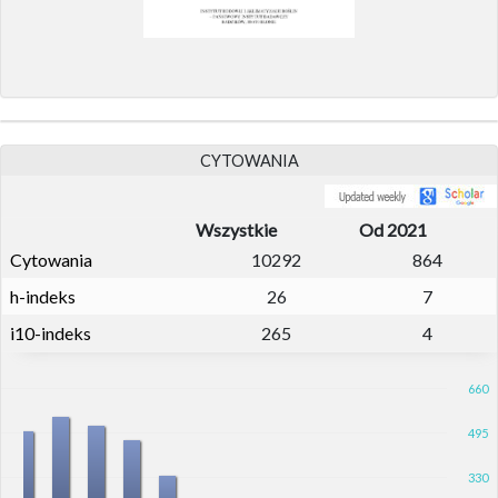
CYTOWANIA
Wszystkie
Od 2021
Cytowania
10292
864
h-indeks
26
7
i10-indeks
265
4
660
495
330