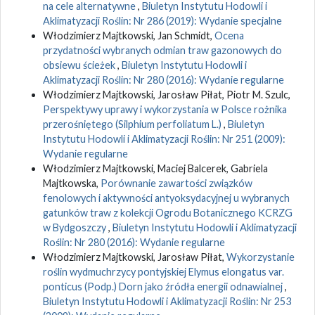
na cele alternatywne
,
Biuletyn Instytutu Hodowli i
Aklimatyzacji Roślin: Nr 286 (2019): Wydanie specjalne
Włodzimierz Majtkowski, Jan Schmidt,
Ocena
przydatności wybranych odmian traw gazonowych do
obsiewu ścieżek
,
Biuletyn Instytutu Hodowli i
Aklimatyzacji Roślin: Nr 280 (2016): Wydanie regularne
Włodzimierz Majtkowski, Jarosław Piłat, Piotr M. Szulc,
Perspektywy uprawy i wykorzystania w Polsce rożnika
przerośniętego (Silphium perfoliatum L.)
,
Biuletyn
Instytutu Hodowli i Aklimatyzacji Roślin: Nr 251 (2009):
Wydanie regularne
Włodzimierz Majtkowski, Maciej Balcerek, Gabriela
Majtkowska,
Porównanie zawartości związków
fenolowych i aktywności antyoksydacyjnej u wybranych
gatunków traw z kolekcji Ogrodu Botanicznego KCRZG
w Bydgoszczy
,
Biuletyn Instytutu Hodowli i Aklimatyzacji
Roślin: Nr 280 (2016): Wydanie regularne
Włodzimierz Majtkowski, Jarosław Piłat,
Wykorzystanie
roślin wydmuchrzycy pontyjskiej Elymus elongatus var.
ponticus (Podp.) Dorn jako źródła energii odnawialnej
,
Biuletyn Instytutu Hodowli i Aklimatyzacji Roślin: Nr 253