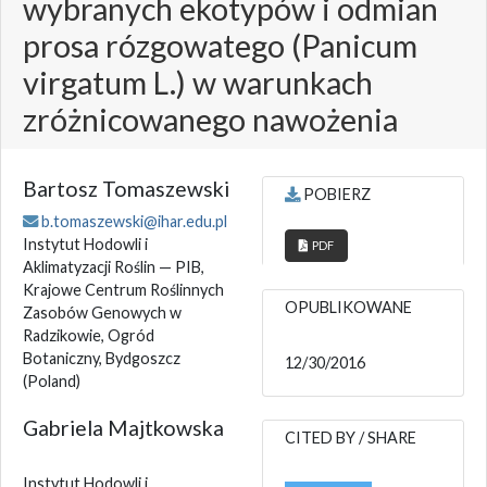
wybranych ekotypów i odmian
prosa rózgowatego (Panicum
virgatum L.) w warunkach
zróżnicowanego nawożenia
Bartosz Tomaszewski
POBIERZ
b.tomaszewski@ihar.edu.pl
Instytut Hodowli i
PDF
Aklimatyzacji Roślin — PIB,
Krajowe Centrum Roślinnych
OPUBLIKOWANE
Zasobów Genowych w
Radzikowie, Ogród
Botaniczny, Bydgoszcz
12/30/2016
(Poland)
Gabriela Majtkowska
CITED BY / SHARE
Instytut Hodowli i