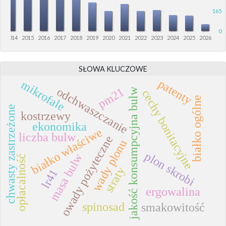
165
0
3
2014
2015
2016
2017
2018
2019
2020
2021
2022
2023
2024
2025
2026
SŁOWA KLUCZOWE
patenty
mikrofale
odchwaszczanie
pm21
jakość konsumpcyjna bulw
cechy bonitacyjne
białko ogólne
chwasty zastrzeżone
kostrzewy
ekonomika
białko właściwe
liczba bulw
owady pożyteczne
wady plonu
plon skrobi
masa bulw
opłacalność
straty
lr41
ergowalina
spinosad
smakowitość