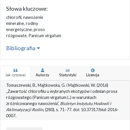
Słowa kluczowe:
chlorofil, nawożenie
mineralne, rośliny
energetyczne, proso
rózgowate, Panicum virgatum
Bibliografia
Jak cytować
Autorzy
Statystyki
Licencja
Tomaszewski, B., Majtkowska, G. i Majtkowski, W. (2016)
„Zawartość chlorofilu u wybranych ekotypów i odmian prosa
rózgowatego (Panicum virgatum L.) w warunkach
zróżnicowanego nawożenia”,
Biuletyn Instytutu Hodowli i
Aklimatyzacji Roślin
, (280), s. 71–77. doi: 10.37317/biul-2016-
0007.