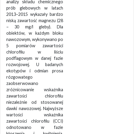
analizy składu chemicznego
prób glebowych w latach
2013–2015 wykazały bardzo
niską zawartość magnezu (28
– 30 mg/l gleby). Dla
obiektów, w każdym bloku
nawozowym, wykonywano po
5 pomiarów zawartości
chlorofilu w liściu
podflagowym w danej fazie
rozwojowej. U badanych
ekotypów i odmian prosa
rózgowatego
zaobserwowano
zróżnicowanie wskaźnika
zawartości chlorofilu
niezależnie od stosowanej
dawki nawozowej. Najwyższe
wartości wskaźnika
zawartości chlorofilu (CCI)
odnotowano w fazie
kłoszenia i kwitnienia.