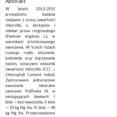
Abstrakt
W latach 2013–2015
prowadzono badania
związane z oceną zawartości
chlorofilu u ekotypów i
odmian prosa rózgowatego
(Panicum virgatum L.), w
warunkach zróżnicowanego
nawożenia. W trzech fazach
rozwoju roślin: kłoszenie,
kwitnienie oraz dojrzewanie
nasion, oznaczano wskaźnik
zawartości chlorofilu (CCI —
Chlorophyll Content Index).
Zastosowano jednorazowe
nawożenie mineralne
nawozem Polifoska M, w
następujących dawkach: I
blok — bez nawożenia, II blok
— 20 kg Mg /ha, III blok — 40
kg Mg /ha. Przeprowadzone