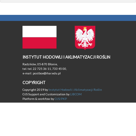
INSTYTUT HODOWLI I AKLIMATYZACJI ROŚLIN
Radzików, 05-870 Błonie,
tel. tel. 22 725 36 11, 733 45 00,
e-mail: postbox@ihar.edu.pl
COPYRIGHT
Copyright 2019 by
Instytut Hodowli i Aklimatyzacji Roślin
OJS Support and Customization by
LIBCOM
Platform & workfow by
OJS/PKP