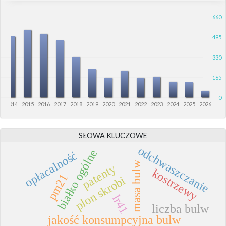
660
495
330
165
0
3
2014
2015
2016
2017
2018
2019
2020
2021
2022
2023
2024
2025
2026
SŁOWA KLUCZOWE
odchwaszczanie
białko ogólne
opłacalność
masa bulw
patenty
kostrzewy
pm21
plon skrobi
lr41
liczba bulw
jakość konsumpcyjna bulw