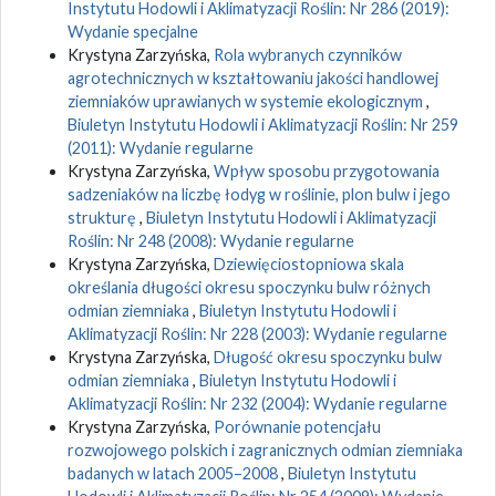
Instytutu Hodowli i Aklimatyzacji Roślin: Nr 286 (2019):
Wydanie specjalne
Krystyna Zarzyńska,
Rola wybranych czynników
agrotechnicznych w kształtowaniu jakości handlowej
ziemniaków uprawianych w systemie ekologicznym
,
Biuletyn Instytutu Hodowli i Aklimatyzacji Roślin: Nr 259
(2011): Wydanie regularne
Krystyna Zarzyńska,
Wpływ sposobu przygotowania
sadzeniaków na liczbę łodyg w roślinie, plon bulw i jego
strukturę
,
Biuletyn Instytutu Hodowli i Aklimatyzacji
Roślin: Nr 248 (2008): Wydanie regularne
Krystyna Zarzyńska,
Dziewięciostopniowa skala
określania długości okresu spoczynku bulw różnych
odmian ziemniaka
,
Biuletyn Instytutu Hodowli i
Aklimatyzacji Roślin: Nr 228 (2003): Wydanie regularne
Krystyna Zarzyńska,
Długość okresu spoczynku bulw
odmian ziemniaka
,
Biuletyn Instytutu Hodowli i
Aklimatyzacji Roślin: Nr 232 (2004): Wydanie regularne
Krystyna Zarzyńska,
Porównanie potencjału
rozwojowego polskich i zagranicznych odmian ziemniaka
badanych w latach 2005–2008
,
Biuletyn Instytutu