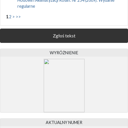
Hodowli i Aklimatyzacji Roślin: Nr 254 (2009): Wydanie
regularne
1
2
>
>>
Zgłoś tekst
WYRÓŻNIENIE
AKTUALNY NUMER