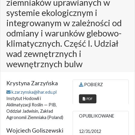
ziemniaków uprawianych w
systemie ekologicznym i
integrowanym w zależności od
odmiany i warunków glebowo-
klimatycznych. Część I. Udział
wad zewnętrznych i
wewnętrznych bulw
Krystyna Zarzyńska
POBIERZ
k.zarzynska@ihar.edu.pl
Instytut Hodowli i
PDF
Aklimatyzacji Roślin — PIB,
Oddział Jadwisin, Zakład
OPUBLIKOWANE
Agronomii Ziemniaka
(Poland)
Wojciech Goliszewski
12/31/2012