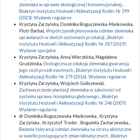
ziemniaka w uprawie ekologicznej i konwencjonalnej
,
Biuletyn Instytutu Hodowli i Aklimatyzacji Roślin: Nr 299
(2023): Wydanie regularne
Krystyna Zarzyńska, Dominika Boguszewska-Mańkowska,
Piotr Barbaś,
Współczynnik plonowania odmian ziemniaka
uprawianych w dwóch systemach produkcji
,
Biuletyn
Instytutu Hodowli i Aklimatyzacji Roślin: Nr 287 (2019):
Wydanie specjalne
Krystyna Zarzyńska, Anna Wierzbicka, Magdalena
Grudzińska,
Ekologiczna produkcja ziemniaka gwarancją
jego cech prozdrowotnych
,
Biuletyn Instytutu Hodowli i
Aklimatyzacji Roślin: Nr 279 (2016): Wydanie regularne
Krystyna Zarzyńska, Wojciech Goliszewski,
Zachwaszczenie plantacji ziemniaka w zależności od
systemu uprawy i kompleksu glebowego
,
Biuletyn
Instytutu Hodowli i Aklimatyzacji Roślin: Nr 246 (2007):
Wydanie regularne
dr Dominika Boguszewska-Mańkowska , Krystyna
Zarzyńska , Krzysztof Treder , Bogumiła Zacharzewska ,
Badania tolerancji odmian ziemniaka na stresy abiotyczne
w świetle postępujących zmian klimatycznych
,
Biuletyn