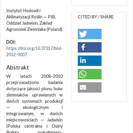
Instytut Hodowli i
Aklimatyzacji Roślin — PIB,
CITED BY / SHARE
Oddział Jadwisin, Zakład
Agronomii Ziemniaka
(Poland)
DOI:
https://doi.org/10.37317/biul-
2012-0007
Abstrakt
W latach 2008–2010
przeprowadzono badania
dotyczące jakości plonu bulw
ziemniaków uprawianych w
dwóch systemach produkcji
— ekologicznym i
integrowanym, w dwóch
miejscowościach — Jadwisin
(Polska centralna i Osiny
Polska południowo-