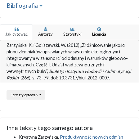
Bibliografia
Jak cytować
Autorzy
Statystyki
Licencja
Zarzyńska, K. i Goliszewski, W. (2012) „Zróżnicowanie jakości
plonu ziemniaków uprawianych w systemie ekologicznym i
integrowanym w zależności od odmiany i warunków glebowo-
klimatycznych. Część I. Udział wad zewnętrznych i
wewnętrznych bulw”,
Biuletyn Instytutu Hodowli i Aklimatyzacji
Roślin
, (266), s. 73–79. doi: 10.37317/biul-2012-0007.
Formaty cytowań
Inne teksty tego samego autora
Krystyna Zarzyńska,
Produktywność nowych odmian