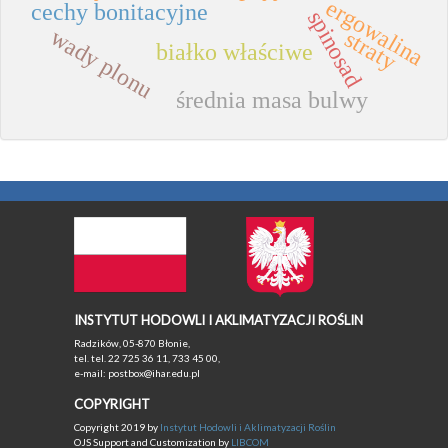
ergowalina
cechy bonitacyjne
spinosad
wady plonu
straty
białko właściwe
średnia masa bulwy
INSTYTUT HODOWLI I AKLIMATYZACJI ROŚLIN
Radzików, 05-870 Błonie,
tel. tel. 22 725 36 11, 733 45 00,
e-mail: postbox@ihar.edu.pl
COPYRIGHT
Copyright 2019 by
Instytut Hodowli i Aklimatyzacji Roślin
OJS Support and Customization by
LIBCOM