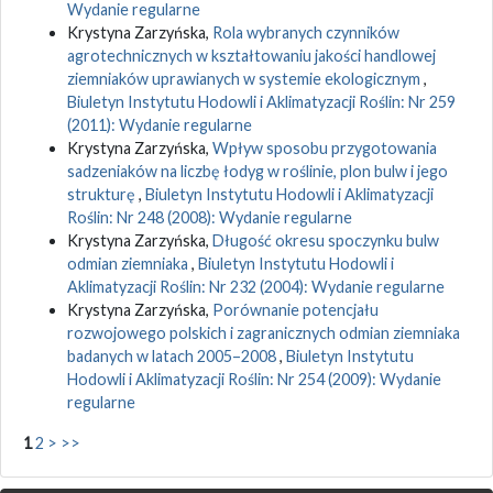
Wydanie regularne
Krystyna Zarzyńska,
Rola wybranych czynników
agrotechnicznych w kształtowaniu jakości handlowej
ziemniaków uprawianych w systemie ekologicznym
,
Biuletyn Instytutu Hodowli i Aklimatyzacji Roślin: Nr 259
(2011): Wydanie regularne
Krystyna Zarzyńska,
Wpływ sposobu przygotowania
sadzeniaków na liczbę łodyg w roślinie, plon bulw i jego
strukturę
,
Biuletyn Instytutu Hodowli i Aklimatyzacji
Roślin: Nr 248 (2008): Wydanie regularne
Krystyna Zarzyńska,
Długość okresu spoczynku bulw
odmian ziemniaka
,
Biuletyn Instytutu Hodowli i
Aklimatyzacji Roślin: Nr 232 (2004): Wydanie regularne
Krystyna Zarzyńska,
Porównanie potencjału
rozwojowego polskich i zagranicznych odmian ziemniaka
badanych w latach 2005–2008
,
Biuletyn Instytutu
Hodowli i Aklimatyzacji Roślin: Nr 254 (2009): Wydanie
regularne
1
2
>
>>