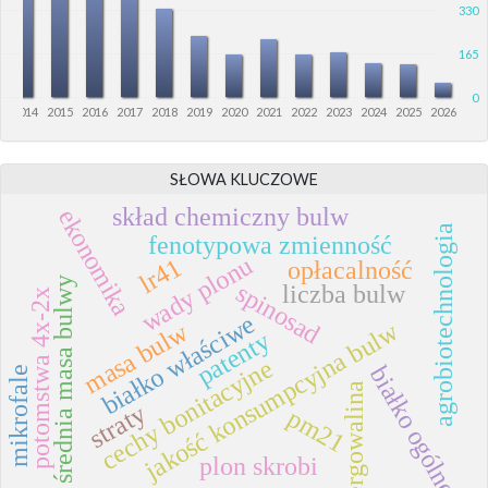
330
165
0
3
2014
2015
2016
2017
2018
2019
2020
2021
2022
2023
2024
2025
2026
SŁOWA KLUCZOWE
skład chemiczny bulw
ekonomika
agrobiotechnologia
fenotypowa zmienność
wady plonu
lr41
opłacalność
średnia masa bulwy
spinosad
liczba bulw
potomstwa 4x-2x
białko właściwe
jakość konsumpcyjna bulw
masa bulw
patenty
cechy bonitacyjne
białko ogólne
mikrofale
ergowalina
straty
pm21
plon skrobi