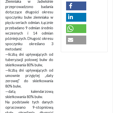
Ziemniaka w Jadwisinie
przeprowadzono badania
dotyczące długości okresu
spoczynku bulw ziemniaka w
pięciu seriach odmian. Łącznie
przebadano 9 odmian średnio
wczesnych i 14 odmian
późniejszych. Długość okresu
spoczynku określano 3
metodami:
—liczbą dni upływających od
tuberyzacji polowej bulw do
skiełkowania 80% bulw,
—liczbą dni upływających od
umownie przyjętej „daty
zerowej” do skiełkowania
80% bulw,
—datą kalendarzową
skiełkowania 80% bulw.
Na podstawie tych danych
opracowano 9-stopniową
skalę określania długości