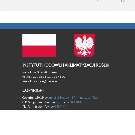
INSTYTUT HODOWLI I AKLIMATYZACJI ROŚLIN
Radzików, 05-870 Błonie,
tel. tel. 22 725 36 11, 733 45 00,
e-mail: postbox@ihar.edu.pl
COPYRIGHT
Copyright 2019 by
Instytut Hodowli i Aklimatyzacji Roślin
OJS Support and Customization by
LIBCOM
Platform & workfow by
OJS/PKP