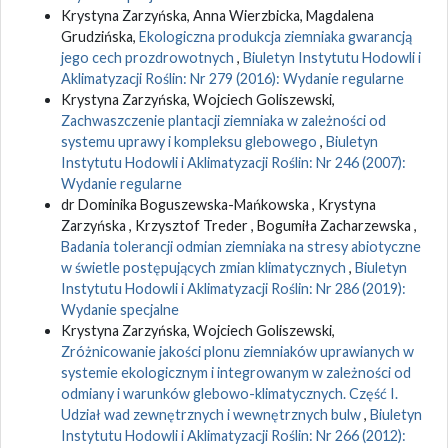
Krystyna Zarzyńska, Anna Wierzbicka, Magdalena
Grudzińska,
Ekologiczna produkcja ziemniaka gwarancją
jego cech prozdrowotnych
,
Biuletyn Instytutu Hodowli i
Aklimatyzacji Roślin: Nr 279 (2016): Wydanie regularne
Krystyna Zarzyńska, Wojciech Goliszewski,
Zachwaszczenie plantacji ziemniaka w zależności od
systemu uprawy i kompleksu glebowego
,
Biuletyn
Instytutu Hodowli i Aklimatyzacji Roślin: Nr 246 (2007):
Wydanie regularne
dr Dominika Boguszewska-Mańkowska , Krystyna
Zarzyńska , Krzysztof Treder , Bogumiła Zacharzewska ,
Badania tolerancji odmian ziemniaka na stresy abiotyczne
w świetle postępujących zmian klimatycznych
,
Biuletyn
Instytutu Hodowli i Aklimatyzacji Roślin: Nr 286 (2019):
Wydanie specjalne
Krystyna Zarzyńska, Wojciech Goliszewski,
Zróżnicowanie jakości plonu ziemniaków uprawianych w
systemie ekologicznym i integrowanym w zależności od
odmiany i warunków glebowo-klimatycznych. Część I.
Udział wad zewnętrznych i wewnętrznych bulw
,
Biuletyn
Instytutu Hodowli i Aklimatyzacji Roślin: Nr 266 (2012):