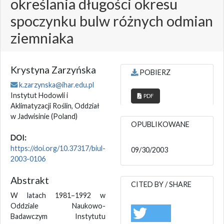
określania długości okresu
spoczynku bulw różnych odmian
ziemniaka
Krystyna Zarzyńska
POBIERZ
k.zarzynska@ihar.edu.pl
Instytut Hodowli i
PDF
Aklimatyzacji Roślin, Oddział
w Jadwisinie
(Poland)
OPUBLIKOWANE
DOI:
https://doi.org/10.37317/biul-
09/30/2003
2003-0106
Abstrakt
CITED BY / SHARE
W latach 1981–1992 w
Oddziale Naukowo-
Badawczym Instytutu