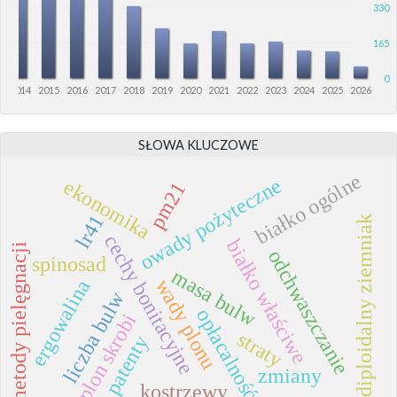
330
165
0
3
2014
2015
2016
2017
2018
2019
2020
2021
2022
2023
2024
2025
2026
SŁOWA KLUCZOWE
białko ogólne
owady pożyteczne
ekonomika
pm21
lr41
diploidalny ziemniak
cechy bonitacyjne
białko właściwe
metody pielęgnacji
odchwaszczanie
spinosad
masa bulw
wady plonu
ergowalina
liczba bulw
opłacalność
plon skrobi
straty
patenty
zmiany
kostrzewy