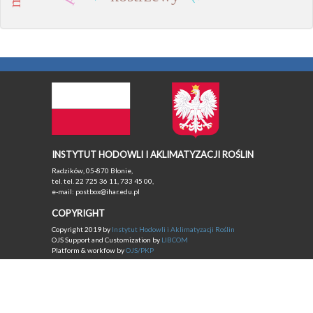
INSTYTUT HODOWLI I AKLIMATYZACJI ROŚLIN
Radzików, 05-870 Błonie,
tel. tel. 22 725 36 11, 733 45 00,
e-mail: postbox@ihar.edu.pl
COPYRIGHT
Copyright 2019 by
Instytut Hodowli i Aklimatyzacji Roślin
OJS Support and Customization by
LIBCOM
Platform & workfow by
OJS/PKP