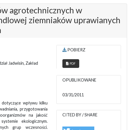
ów agrotechnicznych w
andlowej ziemniaków uprawianych
m
POBIERZ
ział Jadwisin, Zakład
PDF
OPUBLIKOWANE
03/31/2011
 dotyczące wpływu kilku
nawadniania, przygotowania
CITED BY / SHARE
roorganizmów na jakość
ystemie ekologicznym.
ych grup wczesności.