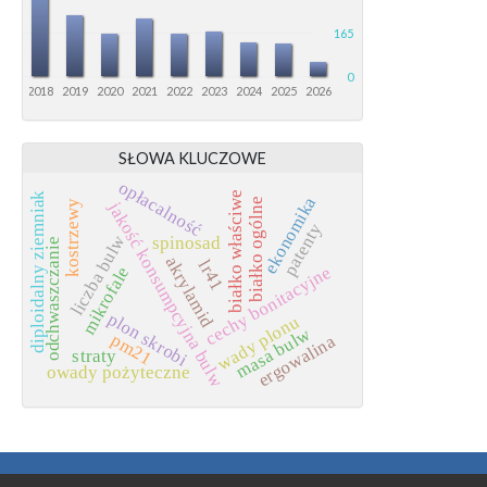
165
0
017
2018
2019
2020
2021
2022
2023
2024
2025
2026
SŁOWA KLUCZOWE
opłacalność
białko właściwe
diploidalny ziemniak
ekonomika
białko ogólne
jakość konsumpcyjna bulw
kostrzewy
patenty
liczba bulw
spinosad
odchwaszczanie
akrylamid
lr41
cechy bonitacyjne
mikrofale
plon skrobi
wady plonu
masa bulw
pm21
ergowalina
straty
owady pożyteczne