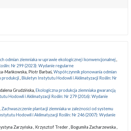
 odmian ziemniaka w uprawie ekologicznej i konwencjonalnej
,
Roślin: Nr 299 (2023): Wydanie regularne
ka-Mańkowska, Piotr Barbaś,
Współczynnik plonowania odmian
 produkcji
,
Biuletyn Instytutu Hodowli i Aklimatyzacji Roślin: Nr
dalena Grudzińska,
Ekologiczna produkcja ziemniaka gwarancją
tutu Hodowli i Aklimatyzacji Roślin: Nr 279 (2016): Wydanie
,
Zachwaszczenie plantacji ziemniaka w zależności od systemu
nstytutu Hodowli i Aklimatyzacji Roślin: Nr 246 (2007): Wydanie
tyna Zarzyńska , Krzysztof Treder , Bogumiła Zacharzewska ,