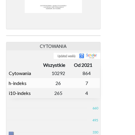
CYTOWANIA
Wszystkie
Od 2021
Cytowania
10292
864
h-indeks
26
7
i10-indeks
265
4
660
495
330