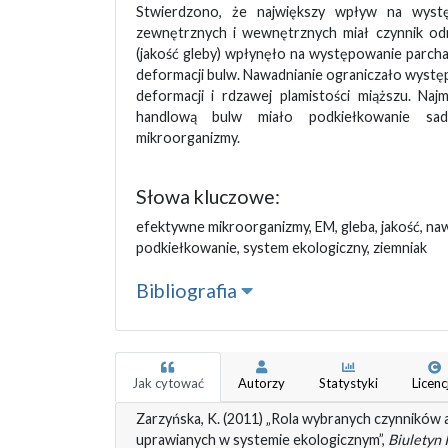
Stwierdzono, że największy wpływ na wyst
zewnętrznych i wewnętrznych miał czynnik od
(jakość gleby) wpłynęło na występowanie parch
deformacji bulw. Nawadnianie ograniczało wyst
deformacji i rdzawej plamistości miąższu. Naj
handlową bulw miało podkiełkowanie sad
mikroorganizmy.
Słowa kluczowe:
efektywne mikroorganizmy, EM, gleba, jakość, naw
podkiełkowanie, system ekologiczny, ziemniak
Bibliografia
Jak cytować
Autorzy
Statystyki
Licenc
Zarzyńska, K. (2011) „Rola wybranych czynników
uprawianych w systemie ekologicznym”,
Biuletyn 