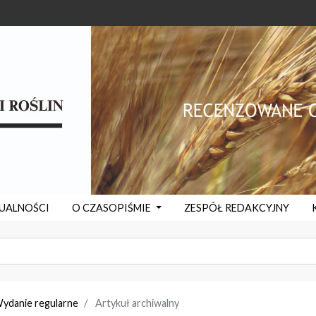
UALNOŚCI
O CZASOPIŚMIE
ZESPÓŁ REDAKCYJNY
Wydanie regularne
Artykuł archiwalny