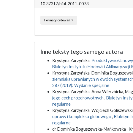
10.37317/biul-2011-0073.
Formaty cytowań
Inne teksty tego samego autora
Krystyna Zarzyńska,
Produktywność nowych
Biuletyn Instytutu Hodowli i Aklimatyzacji 
Krystyna Zarzyńska, Dominika Boguszews
ziemniaka uprawianych w dwóch systemach
287 (2019): Wydanie specjalne
Krystyna Zarzyńska, Anna Wierzbicka, Mag
jego cech prozdrowotnych
,
Biuletyn Insty
regularne
Krystyna Zarzyńska, Wojciech Goliszewski
uprawy i kompleksu glebowego
,
Biuletyn I
regularne
dr Dominika Boguszewska-Mańkowska , Krys