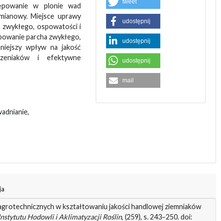
tweet
ępowanie w plonie wad
mianowy. Miejsce uprawy
udostępnij
a zwykłego, ospowatości i
ępowanie parcha zwykłego,
udostępnij
mniejszy wpływ na jakość
zeniaków i efektywne
udostępnij
mail
adnianie,
ja
 agrotechnicznych w kształtowaniu jakości handlowej ziemniaków
Instytutu Hodowli i Aklimatyzacji Roślin
, (259), s. 243–250. doi: