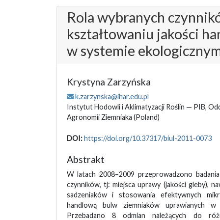
Rola wybranych czynnik
kształtowaniu jakości h
w systemie ekologiczny
Krystyna Zarzyńska
k.zarzynska@ihar.edu.pl
Instytut Hodowli i Aklimatyzacji Roślin — PIB, Odd
Agronomii Ziemniaka
(Poland)
DOI:
https://doi.org/10.37317/biul-2011-0073
Abstrakt
W latach 2008–2009 przeprowadzono badania
czynników, tj: miejsca uprawy (jakości gleby), 
sadzeniaków i stosowania efektywnych mik
handlową bulw ziemniaków uprawianych w s
Przebadano 8 odmian należących do różn