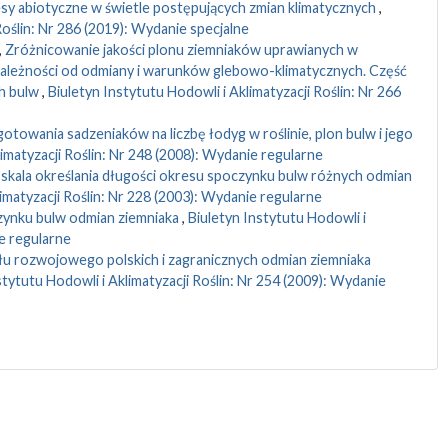
resy abiotyczne w świetle postępujących zmian klimatycznych
,
Roślin: Nr 286 (2019): Wydanie specjalne
,
Zróżnicowanie jakości plonu ziemniaków uprawianych w
ależności od odmiany i warunków glebowo-klimatycznych. Część
ch bulw
,
Biuletyn Instytutu Hodowli i Aklimatyzacji Roślin: Nr 266
owania sadzeniaków na liczbę łodyg w roślinie, plon bulw i jego
limatyzacji Roślin: Nr 248 (2008): Wydanie regularne
skala określania długości okresu spoczynku bulw różnych odmian
imatyzacji Roślin: Nr 228 (2003): Wydanie regularne
ynku bulw odmian ziemniaka
,
Biuletyn Instytutu Hodowli i
ie regularne
u rozwojowego polskich i zagranicznych odmian ziemniaka
stytutu Hodowli i Aklimatyzacji Roślin: Nr 254 (2009): Wydanie