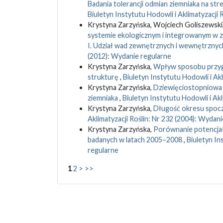
Badania tolerancji odmian ziemniaka na st
Biuletyn Instytutu Hodowli i Aklimatyzacji 
Krystyna Zarzyńska, Wojciech Goliszewski
systemie ekologicznym i integrowanym w z
I. Udział wad zewnętrznych i wewnętrzny
(2012): Wydanie regularne
Krystyna Zarzyńska,
Wpływ sposobu przygot
strukturę
,
Biuletyn Instytutu Hodowli i Ak
Krystyna Zarzyńska,
Dziewięciostopniowa 
ziemniaka
,
Biuletyn Instytutu Hodowli i Akl
Krystyna Zarzyńska,
Długość okresu spocz
Aklimatyzacji Roślin: Nr 232 (2004): Wydan
Krystyna Zarzyńska,
Porównanie potencjał
badanych w latach 2005–2008
,
Biuletyn In
regularne
1
2
>
>>