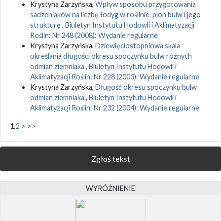
Krystyna Zarzyńska,
Wpływ sposobu przygotowania
sadzeniaków na liczbę łodyg w roślinie, plon bulw i jego
strukturę
,
Biuletyn Instytutu Hodowli i Aklimatyzacji
Roślin: Nr 248 (2008): Wydanie regularne
Krystyna Zarzyńska,
Dziewięciostopniowa skala
określania długości okresu spoczynku bulw różnych
odmian ziemniaka
,
Biuletyn Instytutu Hodowli i
Aklimatyzacji Roślin: Nr 228 (2003): Wydanie regularne
Krystyna Zarzyńska,
Długość okresu spoczynku bulw
odmian ziemniaka
,
Biuletyn Instytutu Hodowli i
Aklimatyzacji Roślin: Nr 232 (2004): Wydanie regularne
1
2
>
>>
Zgłoś tekst
WYRÓŻNIENIE