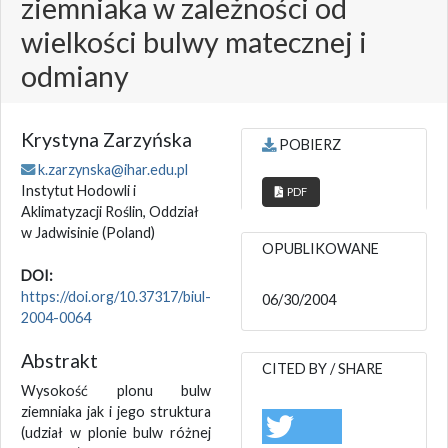
ziemniaka w zależności od
wielkości bulwy matecznej i
odmiany
Krystyna Zarzyńska
POBIERZ
k.zarzynska@ihar.edu.pl
Instytut Hodowli i
PDF
Aklimatyzacji Roślin, Oddział
w Jadwisinie
(Poland)
OPUBLIKOWANE
DOI:
https://doi.org/10.37317/biul-
06/30/2004
2004-0064
Abstrakt
CITED BY / SHARE
Wysokość plonu bulw
ziemniaka jak i jego struktura
(udział w plonie bulw różnej