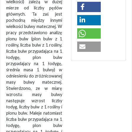
wielkości) zależą w dużej
mierze od liczby pędów
głównych. Ta zaś jest
pochodną między innymi
wielkości bulwy matecznej. W
pracy przedstawiono analizę
plonu bulw (plon bulw z 1
rośliny, liczba bulw z 1 rośliny,
liczba bulw przypadająca na 1
łodygę, plon bulw
przypadający na 1 łodygę,
średnia masa 1 bulwy) w
odniesieniu do zróżnicowanej
masy bulwy matecznej.
Stwierdzono, ze w miarę
wzrostu masy bulwy
następuje wzrost liczby
łodyg, liczby bulw z 1 rośliny i
plonu bulw. Maleje natomiast
liczba bulw przypadająca na 1
łodygę, plon bulw
przypadający na 1 łodygę i