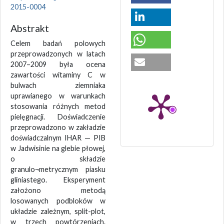
2015-0004
Abstrakt
Celem badań polowych
przeprowadzonych w latach
2007–2009 była ocena
zawartości witaminy C w
bulwach ziemniaka
uprawianego w warunkach
stosowania różnych metod
pielęgnacji. Doświadczenie
przeprowadzono w zakładzie
doświadczalnym IHAR — PIB
w Jadwisinie na glebie płowej,
o składzie
granulo¬metrycznym piasku
gliniastego. Eksperyment
założono metodą
losowanych podbloków w
układzie zależnym, split-plot,
w trzech powtórzeniach.