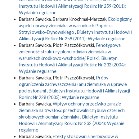
Instytutu Hodowli i Aklimatyzacji Roślin: Nr 259 (2011):
Wydanie regularne
Barbara Sawicka, Barbara Krochmal-Marczak,
Ekologiczny
aspekt uprawy ziemniaka w warunkach Pogórza
Strzyżowsko-Dynowskiego
,
Biuletyn Instytutu Hodowli i
Aklimatyzacji Roślin: Nr 259 (2011): Wydanie regularne
Barbara Sawicka, Piotr Pszczółkowski,
Fenotypowa
zmienność struktury plonu odmian ziemniaka w
warunkach środkowo-wschodniej Polski
,
Biuletyn
Instytutu Hodowli i Aklimatyzacji Roślin: Nr 232 (2004):
Wydanie regularne
Barbara Sawicka, Piotr Pszczółkowski,
Próby
ograniczenia zachwaszczenia łanu ziemniaka w uprawie
pod osłonami
,
Biuletyn Instytutu Hodowli i Aklimatyzacji
Roślin: Nr 228 (2003): Wydanie regularne
Barbara Sawicka,
Wpływ ochrony przeciwko zarazie
ziemniaka na trwałość przechowalniczą bulw czterech
skrobiowych odmian ziemniaka
,
Biuletyn Instytutu
Hodowli i Aklimatyzacji Roślin: Nr 232 (2004): Wydanie
regularne
Barbara Sawicka,
Efekty stosowania herbicydów w