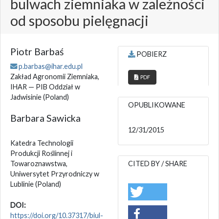
bulwach ziemniaka w zależności
od sposobu pielęgnacji
Piotr Barbaś
POBIERZ
p.barbas@ihar.edu.pl
Zakład Agronomii Ziemniaka,
PDF
IHAR — PIB Oddział w
Jadwisinie
(Poland)
OPUBLIKOWANE
Barbara Sawicka
12/31/2015
Katedra Technologii
Produkcji Roślinnej i
Towaroznawstwa,
CITED BY / SHARE
Uniwersytet Przyrodniczy w
Lublinie
(Poland)
DOI:
https://doi.org/10.37317/biul-