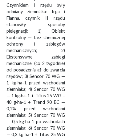
Czynnikiem I rzędu były
odmiany ziemniaka: Irga i
Fianna, czynnik II rzędu
stanowiły sposoby
pielęgnacji: 1) Obiekt
kontrolny — bez chemicznej
ochrony i zabiegów
mechanicznych; 2)
Ekstensywne zabiegi
mechaniczne, (co 2 tygodnie)
od posadzenia aż do zwarcia
rzędów; 3) Sencor 70 WG —
1 kg·ha-1 przed wschodami
ziemniaka; 4) Sencor 70 WG
— 1 kg·ha-1 + Titus 25 WG –
40 g·ha-1 + Trend 90 EC —
0,1% przed wschodami
ziemniaka; 5) Sencor 70 WG
— 0,5 kg·ha-1 po wschodach
ziemniaka; 6) Sencor 70 WG
— 0,3 kg·ha-1 + Titus 25 WG