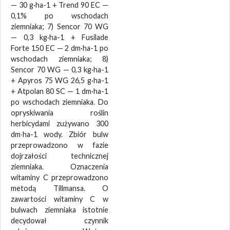
— 30 g·ha-1 + Trend 90 EC —
0,1% po wschodach
ziemniaka; 7) Sencor 70 WG
— 0,3 kg·ha-1 + Fusilade
Forte 150 EC — 2 dm·ha-1 po
wschodach ziemniaka; 8)
Sencor 70 WG — 0,3 kg·ha-1
+ Apyros 75 WG 26,5 g·ha-1
+ Atpolan 80 SC — 1 dm·ha-1
po wschodach ziemniaka. Do
opryskiwania roślin
herbicydami zużywano 300
dm∙ha-1 wody. Zbiór bulw
przeprowadzono w fazie
dojrzałości technicznej
ziemniaka. Oznaczenia
witaminy C przeprowadzono
metodą Tillmansa. O
zawartości witaminy C w
bulwach ziemniaka istotnie
decydował czynnik