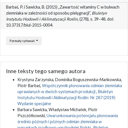
Barbaś, P. i Sawicka, B. (2015) „Zawartość witaminy C w bulwach
ziemniaka w zależności od sposobu pielęgnacji”,
Biuletyn
Instytutu Hodowli i Aklimatyzacji Roślin
, (278), s. 39–48. doi:
10.37317/biul-2015-0004.
Formaty cytowań
Inne teksty tego samego autora
Krystyna Zarzyńska, Dominika Boguszewska-Mańkowska,
Piotr Barbaś,
Współczynnik plonowania odmian ziemniaka
uprawianych w dwóch systemach produkcji
,
Biuletyn
Instytutu Hodowli i Aklimatyzacji Roślin: Nr 287 (2019):
Wydanie specjalne
Barbara Sawicka, Władysław Michałek, Piotr
Pszczółkowski,
Uwarunkowania potencjału plonowania
średnio późnych i późnych odmian ziemniaka w
warunkach środkowo-wschodniej Polski
,
Biuletyn